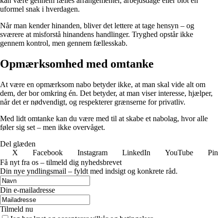
kan være gennem fælles arrangementer, arbejdsdage eller blot en
uformel snak i hverdagen.
Når man kender hinanden, bliver det lettere at tage hensyn – og
sværere at misforstå hinandens handlinger. Tryghed opstår ikke
gennem kontrol, men gennem fællesskab.
Opmærksomhed med omtanke
At være en opmærksom nabo betyder ikke, at man skal vide alt om
dem, der bor omkring én. Det betyder, at man viser interesse, hjælper,
når det er nødvendigt, og respekterer grænserne for privatliv.
Med lidt omtanke kan du være med til at skabe et nabolag, hvor alle
føler sig set – men ikke overvåget.
Del glæden
X
Facebook
Instagram
LinkedIn
YouTube
Pin
Få nyt fra os – tilmeld dig nyhedsbrevet
Din nye yndlingsmail – fyldt med indsigt og konkrete råd.
Din e-mailadresse
Tilmeld nu