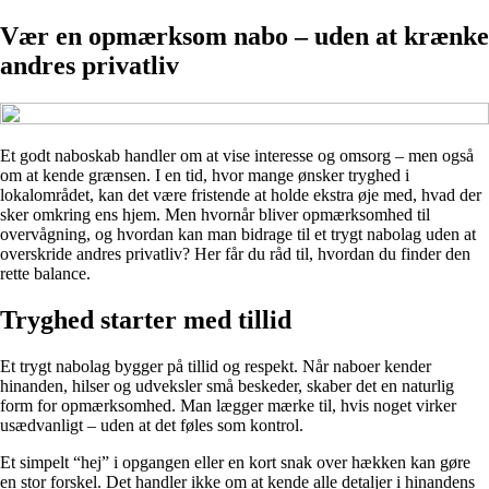
Vær en opmærksom nabo – uden at krænke
andres privatliv
Et godt naboskab handler om at vise interesse og omsorg – men også
om at kende grænsen. I en tid, hvor mange ønsker tryghed i
lokalområdet, kan det være fristende at holde ekstra øje med, hvad der
sker omkring ens hjem. Men hvornår bliver opmærksomhed til
overvågning, og hvordan kan man bidrage til et trygt nabolag uden at
overskride andres privatliv? Her får du råd til, hvordan du finder den
rette balance.
Tryghed starter med tillid
Et trygt nabolag bygger på tillid og respekt. Når naboer kender
hinanden, hilser og udveksler små beskeder, skaber det en naturlig
form for opmærksomhed. Man lægger mærke til, hvis noget virker
usædvanligt – uden at det føles som kontrol.
Et simpelt “hej” i opgangen eller en kort snak over hækken kan gøre
en stor forskel. Det handler ikke om at kende alle detaljer i hinandens