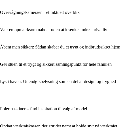
Overvågningskameraer – et faktuelt overblik
Vær en opmærksom nabo – uden at krænke andres privatliv
Åbent men sikkert: Sådan skaber du et trygt og indbrudssikret hjem
Gør stuen til et trygt og sikkert samlingspunkt for hele familien
Lys i haven: Udendørsbelysning som en del af design og tryghed
Polermaskiner – find inspiration til valg af model
Opdag værktøjskasser, der gør det nemt at holde styr på værktøjet