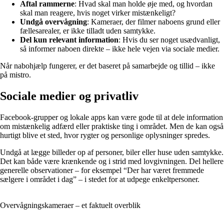
Aftal rammerne
: Hvad skal man holde øje med, og hvordan
skal man reagere, hvis noget virker mistænkeligt?
Undgå overvågning
: Kameraer, der filmer naboens grund eller
fællesarealer, er ikke tilladt uden samtykke.
Del kun relevant information
: Hvis du ser noget usædvanligt,
så informer naboen direkte – ikke hele vejen via sociale medier.
Når nabohjælp fungerer, er det baseret på samarbejde og tillid – ikke
på mistro.
Sociale medier og privatliv
Facebook-grupper og lokale apps kan være gode til at dele information
om mistænkelig adfærd eller praktiske ting i området. Men de kan også
hurtigt blive et sted, hvor rygter og personlige oplysninger spredes.
Undgå at lægge billeder op af personer, biler eller huse uden samtykke.
Det kan både være krænkende og i strid med lovgivningen. Del hellere
generelle observationer – for eksempel “Der har været fremmede
sælgere i området i dag” – i stedet for at udpege enkeltpersoner.
Overvågningskameraer – et faktuelt overblik