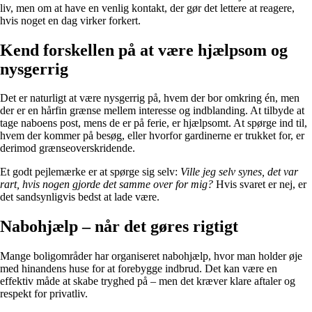
liv, men om at have en venlig kontakt, der gør det lettere at reagere,
hvis noget en dag virker forkert.
Kend forskellen på at være hjælpsom og
nysgerrig
Det er naturligt at være nysgerrig på, hvem der bor omkring én, men
der er en hårfin grænse mellem interesse og indblanding. At tilbyde at
tage naboens post, mens de er på ferie, er hjælpsomt. At spørge ind til,
hvem der kommer på besøg, eller hvorfor gardinerne er trukket for, er
derimod grænseoverskridende.
Et godt pejlemærke er at spørge sig selv:
Ville jeg selv synes, det var
rart, hvis nogen gjorde det samme over for mig?
Hvis svaret er nej, er
det sandsynligvis bedst at lade være.
Nabohjælp – når det gøres rigtigt
Mange boligområder har organiseret nabohjælp, hvor man holder øje
med hinandens huse for at forebygge indbrud. Det kan være en
effektiv måde at skabe tryghed på – men det kræver klare aftaler og
respekt for privatliv.