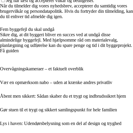
Jeg har læst og accepterer vilkår og betingelser.
Når du tilmelder dig vores nyhedsbrev, accepterer du samtidig vores
brugervilkår og persondatapolitik. Hvis du fortryder din tilmelding, kan
du til enhver tid afmelde dig igen.
Fem byggefejl du skal undgå
Sikre dig, at dit byggeri bliver en succes ved at undgå disse
almindelige byggefejl. Med hjælpsomme råd om materialevalg,
planlægning og udførelse kan du spare penge og tid i dit byggeprojekt.
Få guiden
Overvågningskameraer – et faktuelt overblik
Vær en opmærksom nabo – uden at krænke andres privatliv
Åbent men sikkert: Sådan skaber du et trygt og indbrudssikret hjem
Gør stuen til et trygt og sikkert samlingspunkt for hele familien
Lys i haven: Udendørsbelysning som en del af design og tryghed