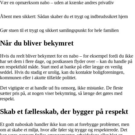
Vær en opmærksom nabo – uden at krænke andres privatliv
Åbent men sikkert: Sådan skaber du et trygt og indbrudssikret hjem
Gør stuen til et trygt og sikkert samlingspunkt for hele familien
Når du bliver bekymret
Hvis du reelt bliver bekymret for en nabo – for eksempel fordi du ikke
har set dem i flere dage, og postkassen flyder over – kan du handle på
en respektfuld måde. Start med at banke på eller lægge en venlig
seddel. Hvis du stadig er urolig, kan du kontakte boligforeningen,
kommunen eller i akutte tilfælde politiet.
Det vigtigste er at handle ud fra omsorg, ikke mistanke. De fleste
sætter pris på, at nogen viser bekymring, så længe det gøres med
respekt.
Skab et fællesskab, der bygger på respekt
Et godt naboskab handler ikke kun om at forebygge problemer, men
om at skabe et miljø, hvor alle føler sig trygge og respekterede. Det