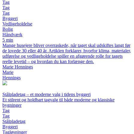
Tag
Tag
Tag
Byggeri
Vedligeholdelse
Bolig
Håndværk
5 min
Mange husejere bliver overraskede, når taget skal udskiftes langt før
de lovede 30 eller 40 år. Artiklen forklarer, hvorfor klima, materialer,
udførelse og vedligeholdelse spiller en afgørende rolle for tagets
reelle levetid – og hvordan du kan forlænge den.
Marie Hennings
Marie
Hennings
Stålpladetag – et moderne valg i tidens byggeri
Et stilrent og holdbart tagvalg til både moderne og klassiske
bygninger
Tag
Tag
Stålpladetag
Byggeri
Tagløsninger