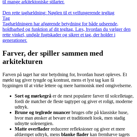
til mange arkitektoniske stilarter.
Den rette taghældning: Nøglen til et velfungerende tegltag
Tag
Taghældningen har afgørende betydning for både udseende,
holdbarhed og funktion af dit tegltag. Læs, hvordan du vælger den
rette vinkel, undgår fugtskader og sikrer et tag, der holder i
generationer.
Farver, der spiller sammen med
arkitekturen
Farven på taget har stor betydning for, hvordan huset opleves. Et
mørkt tag giver tyngde og kontrast, mens et lyst tag kan få
bygningen til at virke lettere og mere harmonisk med omgivelserne.
Sort og mørkegrå
er de mest populære farver til solcelletage,
fordi de matcher de fleste tagtyper og giver et roligt, moderne
udtryk.
Brune og teglrøde nuancer
bruges ofte på klassiske huse,
hvor man ønsker at bevare et traditionelt look, men stadig
udnytte solenergien.
Matte overflader
reducerer refleksioner og giver et mere
afdæmpet udtryk, mens
blanke flader
kan fremhæve tagets