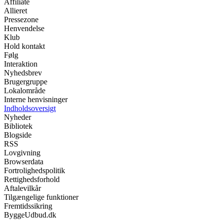
Affiliate
Allieret
Pressezone
Henvendelse
Klub
Hold kontakt
Følg
Interaktion
Nyhedsbrev
Brugergruppe
Lokalområde
Interne henvisninger
Indholdsoversigt
Nyheder
Bibliotek
Blogside
RSS
Lovgivning
Browserdata
Fortrolighedspolitik
Rettighedsforhold
Aftalevilkår
Tilgængelige funktioner
Fremtidssikring
ByggeUdbud.dk