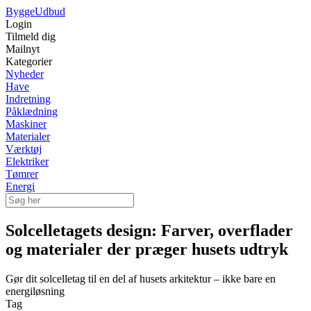
Bygge
Udbud
Login
Tilmeld dig
Mailnyt
Kategorier
Nyheder
Have
Indretning
Påklædning
Maskiner
Materialer
Værktøj
Elektriker
Tømrer
Energi
Solcelletagets design: Farver, overflader
og materialer der præger husets udtryk
Gør dit solcelletag til en del af husets arkitektur – ikke bare en
energiløsning
Tag