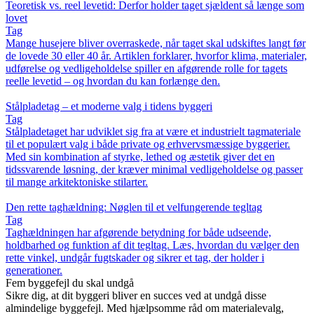
Teoretisk vs. reel levetid: Derfor holder taget sjældent så længe som
lovet
Tag
Mange husejere bliver overraskede, når taget skal udskiftes langt før
de lovede 30 eller 40 år. Artiklen forklarer, hvorfor klima, materialer,
udførelse og vedligeholdelse spiller en afgørende rolle for tagets
reelle levetid – og hvordan du kan forlænge den.
Stålpladetag – et moderne valg i tidens byggeri
Tag
Stålpladetaget har udviklet sig fra at være et industrielt tagmateriale
til et populært valg i både private og erhvervsmæssige byggerier.
Med sin kombination af styrke, lethed og æstetik giver det en
tidssvarende løsning, der kræver minimal vedligeholdelse og passer
til mange arkitektoniske stilarter.
Den rette taghældning: Nøglen til et velfungerende tegltag
Tag
Taghældningen har afgørende betydning for både udseende,
holdbarhed og funktion af dit tegltag. Læs, hvordan du vælger den
rette vinkel, undgår fugtskader og sikrer et tag, der holder i
generationer.
Fem byggefejl du skal undgå
Sikre dig, at dit byggeri bliver en succes ved at undgå disse
almindelige byggefejl. Med hjælpsomme råd om materialevalg,