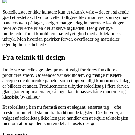
Solcelletaget er ikke længere kun et teknisk valg – det er i stigende
grad et æstetisk. Hvor solceller tidligere blev monteret som synlige
paneler oven på taget, vælger mange i dag integrerede løsninger,
hvor solcellerne er en del af selve tagfladen. Det giver nye
muligheder for at kombinere bæredygtighed med arkitektonisk
udtryk. Men hvordan påvirker farver, overflader og materialer
egentlig husets helhed?
Fra teknik til design
De første solcelletage blev primært valgt for deres funktion: at
producere strøm. Udseendet var sekundært, og mange husejere
accepterede de mørke paneler som et nødvendigt kompromis. I dag
er billedet et andet. Producenterne tilbyder solcelletag i flere farver,
glansgrader og materialer, så taget kan tilpasses både moderne og
klassiske bygninger.
Et solcelletag kan nu fremstå som et elegant, ensartet tag – ofte
næsten umuligt at skelne fra traditionelle tagsten. Det betyder, at
valget af solcelletag ikke længere handler om at skjule teknologien,
men om at bruge den som en del af husets design.