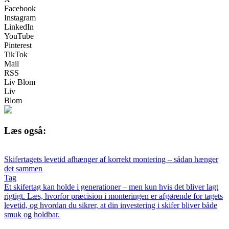
Facebook
Instagram
LinkedIn
YouTube
Pinterest
TikTok
Mail
RSS
Liv Blom
Liv
Blom
Læs også:
Skifertagets levetid afhænger af korrekt montering – sådan hænger
det sammen
Tag
Et skifertag kan holde i generationer – men kun hvis det bliver lagt
rigtigt. Læs, hvorfor præcision i monteringen er afgørende for tagets
levetid, og hvordan du sikrer, at din investering i skifer bliver både
smuk og holdbar.