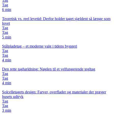
Tag
Tag
6 min
Teoretisk vs. reel levetid: Derfor holder taget sjældent så længe som
lovet
Tag
Tag
5 min
Stålpladetag – et moderne valg i tidens byggeri
Tag
Tag
4 min
Den rette taghældning: Nøglen til et velfungerende tegltag
Tag
Tag
4 min
Solcelletagets design: Farver, overflader og materialer der præger
husets udtryk
Tag
Tag
3 min