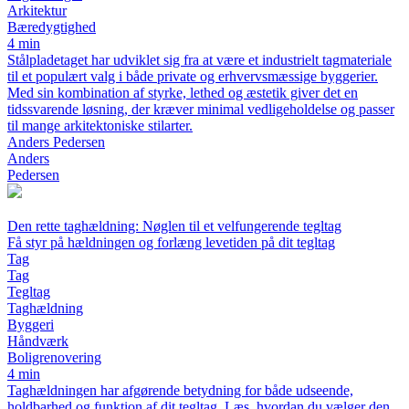
Arkitektur
Bæredygtighed
4 min
Stålpladetaget har udviklet sig fra at være et industrielt tagmateriale
til et populært valg i både private og erhvervsmæssige byggerier.
Med sin kombination af styrke, lethed og æstetik giver det en
tidssvarende løsning, der kræver minimal vedligeholdelse og passer
til mange arkitektoniske stilarter.
Anders Pedersen
Anders
Pedersen
Den rette taghældning: Nøglen til et velfungerende tegltag
Få styr på hældningen og forlæng levetiden på dit tegltag
Tag
Tag
Tegltag
Taghældning
Byggeri
Håndværk
Boligrenovering
4 min
Taghældningen har afgørende betydning for både udseende,
holdbarhed og funktion af dit tegltag. Læs, hvordan du vælger den