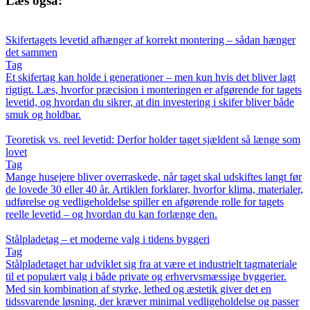
Læs også:
Skifertagets levetid afhænger af korrekt montering – sådan hænger
det sammen
Tag
Et skifertag kan holde i generationer – men kun hvis det bliver lagt
rigtigt. Læs, hvorfor præcision i monteringen er afgørende for tagets
levetid, og hvordan du sikrer, at din investering i skifer bliver både
smuk og holdbar.
Teoretisk vs. reel levetid: Derfor holder taget sjældent så længe som
lovet
Tag
Mange husejere bliver overraskede, når taget skal udskiftes langt før
de lovede 30 eller 40 år. Artiklen forklarer, hvorfor klima, materialer,
udførelse og vedligeholdelse spiller en afgørende rolle for tagets
reelle levetid – og hvordan du kan forlænge den.
Stålpladetag – et moderne valg i tidens byggeri
Tag
Stålpladetaget har udviklet sig fra at være et industrielt tagmateriale
til et populært valg i både private og erhvervsmæssige byggerier.
Med sin kombination af styrke, lethed og æstetik giver det en
tidssvarende løsning, der kræver minimal vedligeholdelse og passer