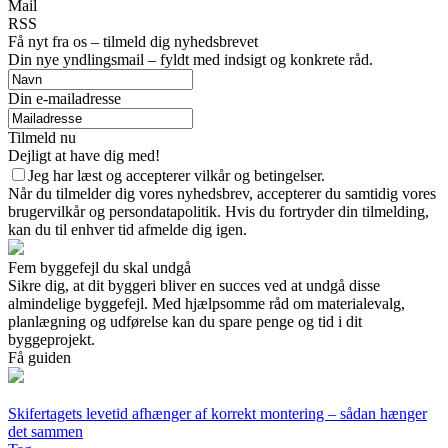
Mail
RSS
Få nyt fra os – tilmeld dig nyhedsbrevet
Din nye yndlingsmail – fyldt med indsigt og konkrete råd.
Din e-mailadresse
Tilmeld nu
Dejligt at have dig med!
Jeg har læst og accepterer vilkår og betingelser.
Når du tilmelder dig vores nyhedsbrev, accepterer du samtidig vores
brugervilkår og persondatapolitik. Hvis du fortryder din tilmelding,
kan du til enhver tid afmelde dig igen.
Fem byggefejl du skal undgå
Sikre dig, at dit byggeri bliver en succes ved at undgå disse
almindelige byggefejl. Med hjælpsomme råd om materialevalg,
planlægning og udførelse kan du spare penge og tid i dit
byggeprojekt.
Få guiden
Skifertagets levetid afhænger af korrekt montering – sådan hænger
det sammen