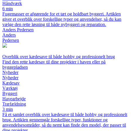
Håndværk
6 min
Fugemasser er afgørende for et tæt og holdbart byggeri. Artiklen
giver et overblik over forskellige typer og anvendelser, så du kan
vælge den rette løsning til både nybyggeri og reparation.
Anders Pedersen
Anders
Pedersen
Overblik over kædesave til både hobby og professionelt brug
Find den rette kædesav til dine projekter i haven eller på
byggepladsen
Nyheder
Nyheder
Kædesav
Værktøj
Byggeri
Havearbejde
Træfældning
3 min
Få et samlet overblik over kædesave til både hobby og professionelt
brug. Artiklen gennemgår forskellige typer, funktioner og
anvendelsesområder, så du nemt kan finde den model, der passer til
dine projekter.