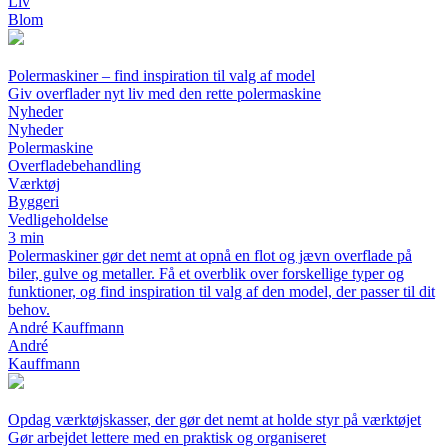
Liv
Blom
Polermaskiner – find inspiration til valg af model
Giv overflader nyt liv med den rette polermaskine
Nyheder
Nyheder
Polermaskine
Overfladebehandling
Værktøj
Byggeri
Vedligeholdelse
3 min
Polermaskiner gør det nemt at opnå en flot og jævn overflade på
biler, gulve og metaller. Få et overblik over forskellige typer og
funktioner, og find inspiration til valg af den model, der passer til dit
behov.
André Kauffmann
André
Kauffmann
Opdag værktøjskasser, der gør det nemt at holde styr på værktøjet
Gør arbejdet lettere med en praktisk og organiseret