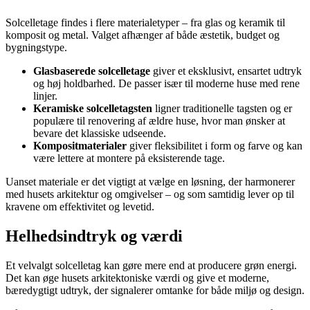
Solcelletage findes i flere materialetyper – fra glas og keramik til
komposit og metal. Valget afhænger af både æstetik, budget og
bygningstype.
Glasbaserede solcelletage
giver et eksklusivt, ensartet udtryk
og høj holdbarhed. De passer især til moderne huse med rene
linjer.
Keramiske solcelletagsten
ligner traditionelle tagsten og er
populære til renovering af ældre huse, hvor man ønsker at
bevare det klassiske udseende.
Kompositmaterialer
giver fleksibilitet i form og farve og kan
være lettere at montere på eksisterende tage.
Uanset materiale er det vigtigt at vælge en løsning, der harmonerer
med husets arkitektur og omgivelser – og som samtidig lever op til
kravene om effektivitet og levetid.
Helhedsindtryk og værdi
Et velvalgt solcelletag kan gøre mere end at producere grøn energi.
Det kan øge husets arkitektoniske værdi og give et moderne,
bæredygtigt udtryk, der signalerer omtanke for både miljø og design.