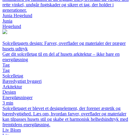
rette vinkel, undgår fugtskader og sikrer et tag, der holder i
generationer.
Junia Hegelund
Junia
Hegelund
Solcelletagets design: Farver, overflader og materialer der præger
husets udtryk
Gør dit solcelletag til en del af husets arkitektur – ikke bare en
energiløsning
Tag
Tag
Solcelletag
Bæredygtigt byggeri
Arkitektur
Design
Energiløsninger
3 min
Solcelletaget er blevet et designelement, der forener æstetik og
bæredygtighed. Læs om, hvordan farver, overflader og materialer
kan tilpasses husets stil og skabe et harmonisk helhedsindtryk med
fremtidens energiløsning.
Liv Blom