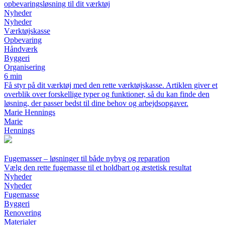
opbevaringsløsning til dit værktøj
Nyheder
Nyheder
Værktøjskasse
Opbevaring
Håndværk
Byggeri
Organisering
6 min
Få styr på dit værktøj med den rette værktøjskasse. Artiklen giver et
overblik over forskellige typer og funktioner, så du kan finde den
løsning, der passer bedst til dine behov og arbejdsopgaver.
Marie Hennings
Marie
Hennings
Fugemasser – løsninger til både nybyg og reparation
Vælg den rette fugemasse til et holdbart og æstetisk resultat
Nyheder
Nyheder
Fugemasse
Byggeri
Renovering
Materialer