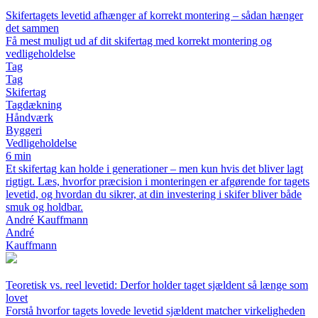
Skifertagets levetid afhænger af korrekt montering – sådan hænger
det sammen
Få mest muligt ud af dit skifertag med korrekt montering og
vedligeholdelse
Tag
Tag
Skifertag
Tagdækning
Håndværk
Byggeri
Vedligeholdelse
6 min
Et skifertag kan holde i generationer – men kun hvis det bliver lagt
rigtigt. Læs, hvorfor præcision i monteringen er afgørende for tagets
levetid, og hvordan du sikrer, at din investering i skifer bliver både
smuk og holdbar.
André Kauffmann
André
Kauffmann
Teoretisk vs. reel levetid: Derfor holder taget sjældent så længe som
lovet
Forstå hvorfor tagets lovede levetid sjældent matcher virkeligheden