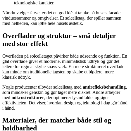
teknologiske karakter.
Når du vælger farve, er det en god idé at tænke på husets facade,
vinduesrammer og omgivelser. Et solcelletag, der spiller sammen
med helheden, kan løfte hele husets æstetik.
Overflader og struktur – små detaljer
med stor effekt
Overfladen på solcelletaget påvirker både udseende og funktion. En
glat overflade giver et moderne, minimalistisk udtryk og gør det
lettere for regn at skylle snavs væk. En mere struktureret overflade
kan minde om traditionelle tagsten og skabe et blødere, mere
klassisk udtryk.
Nogle producenter tilbyder solcelletag med
antirefleksbehandling
,
som mindsker genskin og gør taget mere diskret. Andre arbejder
med
mikrostrukturer
, der optimerer lysindfaldet og øger
effektiviteten. Det viser, hvordan design og teknologi i dag går hånd
i hånd.
Materialer, der matcher både stil og
holdbarhed