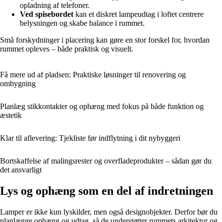
opladning af telefoner.
Ved spisebordet
kan et diskret lampeudtag i loftet centrere
belysningen og skabe balance i rummet.
Små forskydninger i placering kan gøre en stor forskel for, hvordan
rummet opleves – både praktisk og visuelt.
Få mere ud af pladsen: Praktiske løsninger til renovering og
ombygning
Planlæg stikkontakter og ophæng med fokus på både funktion og
æstetik
Klar til aflevering: Tjekliste før indflytning i dit nybyggeri
Bortskaffelse af malingsrester og overfladeprodukter – sådan gør du
det ansvarligt
Lys og ophæng som en del af indretningen
Lamper er ikke kun lyskilder, men også designobjekter. Derfor bør du
planlægge ophæng og udtag, så de understøtter rummets arkitektur og