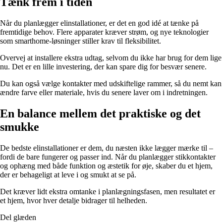
Tænk frem i tiden
Når du planlægger elinstallationer, er det en god idé at tænke på
fremtidige behov. Flere apparater kræver strøm, og nye teknologier
som smarthome-løsninger stiller krav til fleksibilitet.
Overvej at installere ekstra udtag, selvom du ikke har brug for dem lige
nu. Det er en lille investering, der kan spare dig for besvær senere.
Du kan også vælge kontakter med udskiftelige rammer, så du nemt kan
ændre farve eller materiale, hvis du senere laver om i indretningen.
En balance mellem det praktiske og det
smukke
De bedste elinstallationer er dem, du næsten ikke lægger mærke til –
fordi de bare fungerer og passer ind. Når du planlægger stikkontakter
og ophæng med både funktion og æstetik for øje, skaber du et hjem,
der er behageligt at leve i og smukt at se på.
Det kræver lidt ekstra omtanke i planlægningsfasen, men resultatet er
et hjem, hvor hver detalje bidrager til helheden.
Del glæden