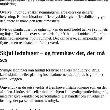
møblering.
Overvej, hvor du ønsker stemningslys, arbejdslys og generel
belysning. En kombination af flere lyskilder giver fleksibilitet og gør
det lettere at skabe den rette atmosfære.
Hvis du planlægger nye ophæng, kan du med fordel tænke i symmetri
og linjer. En lampe over spisebordet bør fx hænge i midten af bordet –
ikke nødvendigvis midt i rummet. Det kan kræve, at lampeudtaget
flyttes, men resultatet er ofte det værd.
Skjul ledninger – og fremhæv det, der må
ses
Synlige ledninger kan hurtigt forstyrre et ellers rent udtryk. Brug
kabelskjulere, eller planlæg installationerne, så de føres bag møbler
eller i væggen.
Omvendt kan du også vælge at fremhæve installationerne som en del
af stilen. I industrielle eller moderne hjem kan synlige stofledninger og
metalrør give karakter og personlighed. Det handler om at vælge en
løsning, der passer til rummets udtryk.