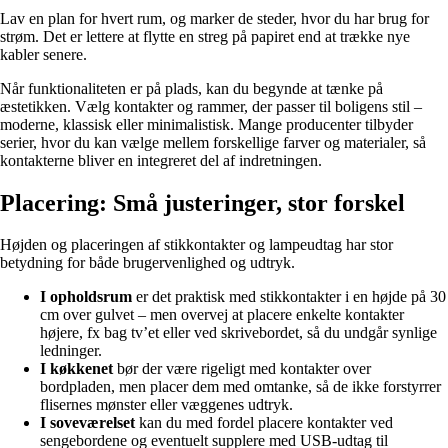
Lav en plan for hvert rum, og marker de steder, hvor du har brug for
strøm. Det er lettere at flytte en streg på papiret end at trække nye
kabler senere.
Når funktionaliteten er på plads, kan du begynde at tænke på
æstetikken. Vælg kontakter og rammer, der passer til boligens stil –
moderne, klassisk eller minimalistisk. Mange producenter tilbyder
serier, hvor du kan vælge mellem forskellige farver og materialer, så
kontakterne bliver en integreret del af indretningen.
Placering: Små justeringer, stor forskel
Højden og placeringen af stikkontakter og lampeudtag har stor
betydning for både brugervenlighed og udtryk.
I opholdsrum
er det praktisk med stikkontakter i en højde på 30
cm over gulvet – men overvej at placere enkelte kontakter
højere, fx bag tv’et eller ved skrivebordet, så du undgår synlige
ledninger.
I køkkenet
bør der være rigeligt med kontakter over
bordpladen, men placer dem med omtanke, så de ikke forstyrrer
flisernes mønster eller væggenes udtryk.
I soveværelset
kan du med fordel placere kontakter ved
sengebordene og eventuelt supplere med USB-udtag til