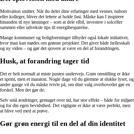
Motivation smitter. Når du deler dine erfaringer med venner, naboer
eller kolleger, bliver det lettere at holde fast. Måske kan I inspirere
hinanden til nye løsninger – som at dele elbil, investere i solceller
sammen eller udveksle tips til energibesparelse.
Mange kommuner og boligforeninger tilbyder også lokale initiativer,
hvor man kan mødes om grønne projekter. Det giver både fællesskab
og ny viden – og gør det sjovere at være en del af forandringen.
Husk, at forandring tager tid
Det er helt normalt at miste pusten undervejs. Grøn omstilling er ikke
et sprint, men et maraton. Nogle dage vil du glemme at slukke lyset, og
andre gange vil du måske tvivle på, om dine valg overhovedet gør en
forskel. Men det gør de.
Selv små ændringer, gentaget over tid, har stor effekt – både for miljøet
og for din egen bevidsthed. Det vigtigste er ikke at være perfekt, men
at blive ved med at prøve.
Gør grøn energi til en del af din identitet