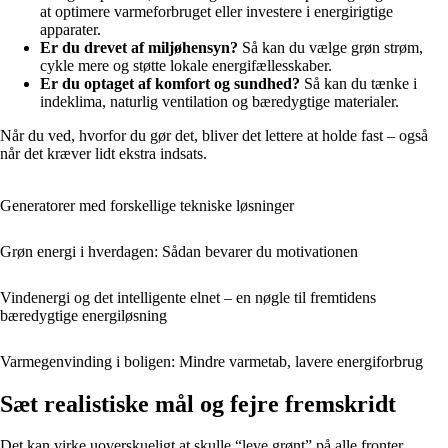
at optimere varmeforbruget eller investere i energirigtige
apparater.
Er du drevet af miljøhensyn?
Så kan du vælge grøn strøm,
cykle mere og støtte lokale energifællesskaber.
Er du optaget af komfort og sundhed?
Så kan du tænke i
indeklima, naturlig ventilation og bæredygtige materialer.
Når du ved, hvorfor du gør det, bliver det lettere at holde fast – også
når det kræver lidt ekstra indsats.
Generatorer med forskellige tekniske løsninger
Grøn energi i hverdagen: Sådan bevarer du motivationen
Vindenergi og det intelligente elnet – en nøgle til fremtidens
bæredygtige energiløsning
Varmegenvinding i boligen: Mindre varmetab, lavere energiforbrug
Sæt realistiske mål og fejre fremskridt
Det kan virke uoverskueligt at skulle “leve grønt” på alle fronter.