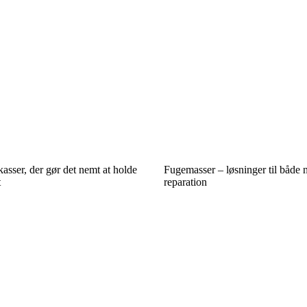
sser, der gør det nemt at holde
Fugemasser – løsninger til både
t
reparation