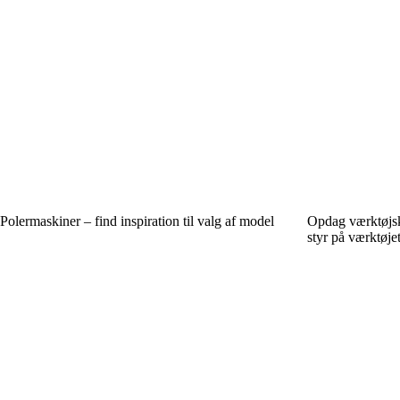
Polermaskiner – find inspiration til valg af model
Opdag værktøjska
styr på værktøje