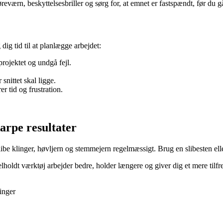
værn, beskyttelsesbriller og sørg for, at emnet er fastspændt, før du gå
dig tid til at planlægge arbejdet:
projektet og undgå fejl.
snittet skal ligge.
r tid og frustration.
arpe resultater
slibe klinger, høvljern og stemmejern regelmæssigt. Brug en slibesten elle
holdt værktøj arbejder bedre, holder længere og giver dig et mere tilfred
inger