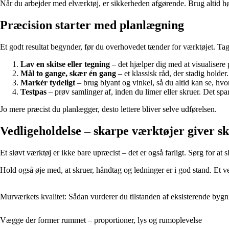
Når du arbejder med elværktøj, er sikkerheden afgørende. Brug altid høre
Præcision starter med planlægning
Et godt resultat begynder, før du overhovedet tænder for værktøjet. Tag 
Lav en skitse eller tegning
– det hjælper dig med at visualisere 
Mål to gange, skær én gang
– et klassisk råd, der stadig holder.
Markér tydeligt
– brug blyant og vinkel, så du altid kan se, hvor 
Testpas
– prøv samlinger af, inden du limer eller skruer. Det spare
Jo mere præcist du planlægger, desto lettere bliver selve udførelsen.
Vedligeholdelse – skarpe værktøjer giver sk
Et sløvt værktøj er ikke bare upræcist – det er også farligt. Sørg for at 
Hold også øje med, at skruer, håndtag og ledninger er i god stand. Et vel
Murværkets kvalitet: Sådan vurderer du tilstanden af eksisterende bygn
Vægge der former rummet – proportioner, lys og rumoplevelse