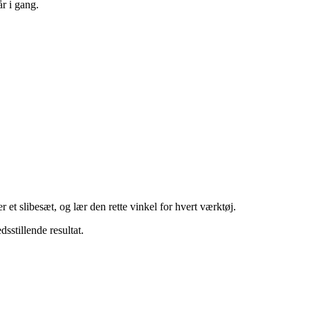
r i gang.
r et slibesæt, og lær den rette vinkel for hvert værktøj.
sstillende resultat.