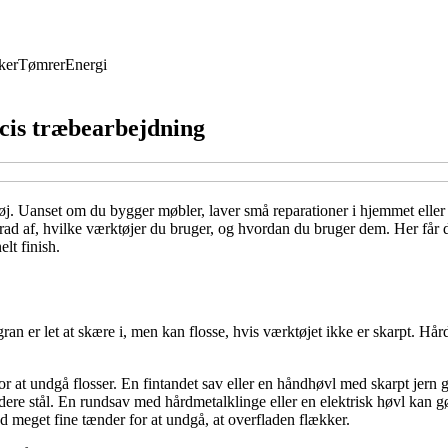
ker
Tømrer
Energi
ræcis træbearbejdning
j. Uanset om du bygger møbler, laver små reparationer i hjemmet eller b
ad af, hvilke værktøjer du bruger, og hvordan du bruger dem. Her får du
lt finish.
an er let at skære i, men kan flosse, hvis værktøjet ikke er skarpt. Hårdt
r at undgå flosser. En fintandet sav eller en håndhøvl med skarpt jern gi
ere stål. En rundsav med hårdmetalklinge eller en elektrisk høvl kan gør
ed meget fine tænder for at undgå, at overfladen flækker.