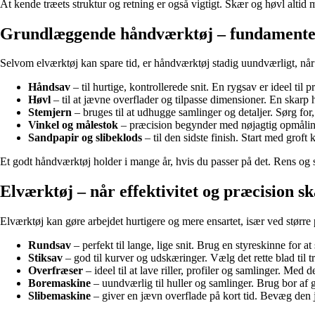
At kende træets struktur og retning er også vigtigt. Skær og høvl altid m
Grundlæggende håndværktøj – fundamentet
Selvom elværktøj kan spare tid, er håndværktøj stadig uundværligt, når 
Håndsav
– til hurtige, kontrollerede snit. En rygsav er ideel til
Høvl
– til at jævne overflader og tilpasse dimensioner. En skarp
Stemjern
– bruges til at udhugge samlinger og detaljer. Sørg for, 
Vinkel og målestok
– præcision begynder med nøjagtig opmåling.
Sandpapir og slibeklods
– til den sidste finish. Start med groft
Et godt håndværktøj holder i mange år, hvis du passer på det. Rens og sl
Elværktøj – når effektivitet og præcision s
Elværktøj kan gøre arbejdet hurtigere og mere ensartet, især ved større
Rundsav
– perfekt til lange, lige snit. Brug en styreskinne for at
Stiksav
– god til kurver og udskæringer. Vælg det rette blad til 
Overfræser
– ideel til at lave riller, profiler og samlinger. Med 
Boremaskine
– uundværlig til huller og samlinger. Brug bor af go
Slibemaskine
– giver en jævn overflade på kort tid. Bevæg den 