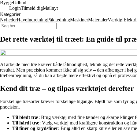
Bygge
Udbud
Login
Tilmeld dig
Mailnyt
Kategorier
Nyheder
Have
Indretning
Påklædning
Maskiner
Materialer
Værktøj
Elektri
Det rette værktøj til træet: En guide til p
At arbejde med træ kræver både tålmodighed, teknik og det rette værktø
resultat. Men præcision kommer ikke af sig selv – den afhænger i høj gr
træbearbejdning, så du kan arbejde mere effektivt og opnå et professione
Kend dit træ – og tilpas værktøjet derefter
Forskellige træsorter kræver forskellige tilgange. Blødt træ som fyr og gr
præcision.
Til blødt træ
: Brug værktøj med fine tænder og skarpe klinger fo
Til hårdt træ
: Vælg værktøj med kraftigere konstruktion og hård
Til finer og krydsfiner
: Brug altid en skarp kniv eller en sav m