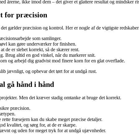
ed årerne, ikke imod dem – det giver et glattere resultat og mindsker ris
 for præcision
det gælder præcision og kontrol. Her er nogle af de vigtigste redskaber
 præcisionsarbejde som samlinger.
 høvl kan gøre underværker for finishen.
at de er slebet korrekt, så de skærer rent.
 Brug altid en god vinkel, når du markerer snit.
 korn og arbejd dig gradvist mod finere korn for en glat overflade.
ib jævnligt, og opbevar det tørt for at undgå rust.
kal gå hånd i hånd
 projekter. Men det kræver stadig omtanke at bruge det korrekt.
 sikre præcision.
trætypen.
de rette fræsejern kan du skabe meget præcise detaljer.
d kvalitet, og sørg for, at de er skarpe.
jævnt og uden for meget tryk for at undgå ujævnheder.