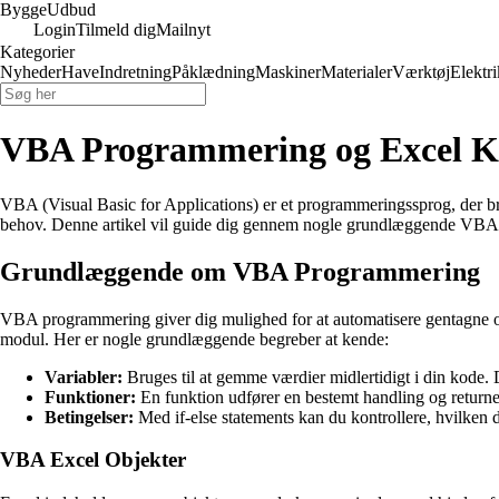
Bygge
Udbud
Login
Tilmeld dig
Mailnyt
Kategorier
Nyheder
Have
Indretning
Påklædning
Maskiner
Materialer
Værktøj
Elektri
VBA Programmering og Excel
VBA (Visual Basic for Applications) er et programmeringssprog, der bru
behov. Denne artikel vil guide dig gennem nogle grundlæggende VBA 
Grundlæggende om VBA Programmering
VBA programmering giver dig mulighed for at automatisere gentagne op
modul. Her er nogle grundlæggende begreber at kende:
Variabler:
Bruges til at gemme værdier midlertidigt i din kode. 
Funktioner:
En funktion udfører en bestemt handling og returne
Betingelser:
Med if-else statements kan du kontrollere, hvilken d
VBA Excel Objekter