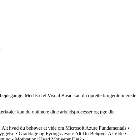
:
arbejdsgange. Med Excel Visual Basic kan du oprette brugerdefinerede
ærktøjer kan du optimere dine arbejdsprocesser og øge din
 Alt hvad du behøver at vide om Microsoft Azure Fundamentals
•
yggelse
•
Graddage og Fyringssæson: Alt Du Behøver At Vide
•
ivning
•
Motivation: Hvad Motiverer Dig?
•