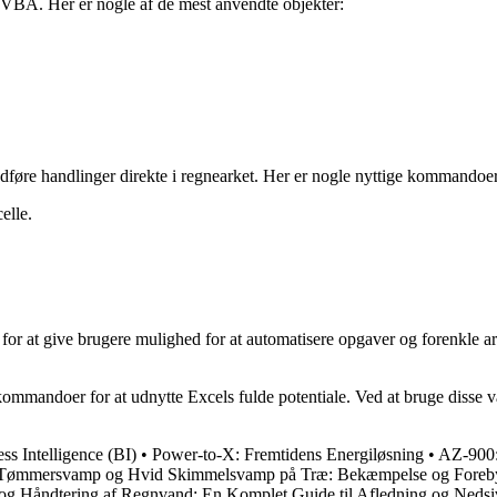
 VBA. Her er nogle af de mest anvendte objekter:
føre handlinger direkte i regnearket. Her er nogle nyttige kommandoer
elle.
for at give brugere mulighed for at automatisere opgaver og forenkle 
mmandoer for at udnytte Excels fulde potentiale. Ved at bruge disse v
s Intelligence (BI)
•
Power-to-X: Fremtidens Energiløsning
•
AZ-900:
Tømmersvamp og Hvid Skimmelsvamp på Træ: Bekæmpelse og Foreb
og Håndtering af Regnvand: En Komplet Guide til Afledning og Neds