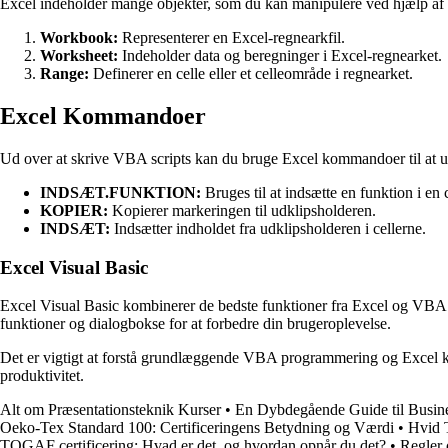
Excel indeholder mange objekter, som du kan manipulere ved hjælp af
Workbook:
Representerer en Excel-regnearkfil.
Worksheet:
Indeholder data og beregninger i Excel-regnearket.
Range:
Definerer en celle eller et celleområde i regnearket.
Excel Kommandoer
Ud over at skrive VBA scripts kan du bruge Excel kommandoer til at ud
INDSÆT.FUNKTION:
Bruges til at indsætte en funktion i en c
KOPIER:
Kopierer markeringen til udklipsholderen.
INDSÆT:
Indsætter indholdet fra udklipsholderen i cellerne.
Excel Visual Basic
Excel Visual Basic kombinerer de bedste funktioner fra Excel og VBA 
funktioner og dialogbokse for at forbedre din brugeroplevelse.
Det er vigtigt at forstå grundlæggende VBA programmering og Excel ko
produktivitet.
Alt om Præsentationsteknik Kurser
•
En Dybdegående Guide til Busines
Oeko-Tex Standard 100: Certificeringens Betydning og Værdi
•
Hvid 
TOGAF certificering: Hvad er det, og hvordan opnår du det?
•
Regler 