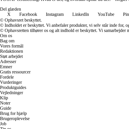
Del glæden
X
Facebook
Instagram
LinkedIn
YouTube
Pin
© Ophavsret beskyttet.
© Indholdet er beskyttet. Vi anbefaler produkter, vi selv står inde for
© Ophavsretten tilhører os og alt indhold er beskyttet. Vi samarbejder 
Om os
Bag om
Vores formål
Redaktionen
Støt arbejdet
Adresser
Emner
Gratis ressourcer
Fordele
Vurderinger
Produktguides
Vejledninger
Klip
Noter
Guide
Brug for hjælp
Brugeroplevelse
Job
Tip os