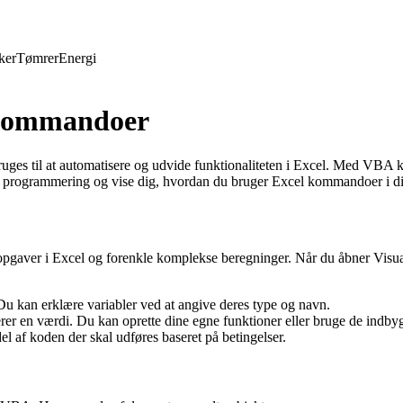
ker
Tømrer
Energi
 Kommandoer
ges til at automatisere og udvide funktionaliteten i Excel. Med VBA ka
programmering og vise dig, hvordan du bruger Excel kommandoer i din
gaver i Excel og forenkle komplekse beregninger. Når du åbner Visual 
Du kan erklære variabler ved at angive deres type og navn.
rer en værdi. Du kan oprette dine egne funktioner eller bruge de indb
el af koden der skal udføres baseret på betingelser.