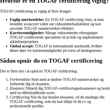
Hvorfor er en TOGAF certificering vigtig?
TOGAF certificering er vigtig af flere årsager:
Faglig anerkendelse:
En TOGAF certificering viser, at man
besidder avanceret viden om virksomhedsarkitektur og kan
anvende TOGAF-rammeværket effektivt.
Karrieremuligheder:
Mange virksomheder efterspørger
TOGAF-certificerede specialister til at lede og implementere
arkitekturprojekter.
Global accept:
TOGAF er internationalt anerkendt, hvilket
åbner døre for karrieremuligheder på tværs af landegrænser.
Sådan opnår du en TOGAF certificering
Der er flere trin i at opnå en TOGAF certificering:
Forberedelse:
Start med at studere TOGAF-rammeværket og
forberede dig til eksamen.
Eksamen:
Tilmeld dig TOGAF-certificeringseksamenen og bestå
med en tilfredsstillende score.
Certificering:
Når du har bestået eksamen, vil du modtage din
TOGAF certificering, som du kan tilføje til dit cv og
professionelle profiler.