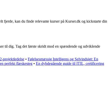
lt fjerde, kan du finde relevante kurser på Kurser.dk og kickstarte din
ser til dig. Tag det første skridt mod en spændende og udviklende
-projektledelse
•
Følelsesmæssig Intelligens og Selvindsigt: En
en perfekt flæskesteg
•
En dybdegående guide til ITIL, certificering