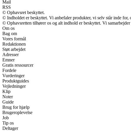
Mail
RSS
© Ophavsret beskyttet.
© Indholdet er beskyttet. Vi anbefaler produkter, vi selv står inde fo
© Ophavsretten tilhører os og alt indhold er beskyttet. Vi samarbejder
Om os
Bag om
Vores formål
Redaktionen
Støt arbejdet
Adresser
Emner
Gratis ressourcer
Fordele
Vurderinger
Produktguides
Vejledninger
Klip
Noter
Guide
Brug for hjælp
Brugeroplevelse
Job
Tip os
Deltager