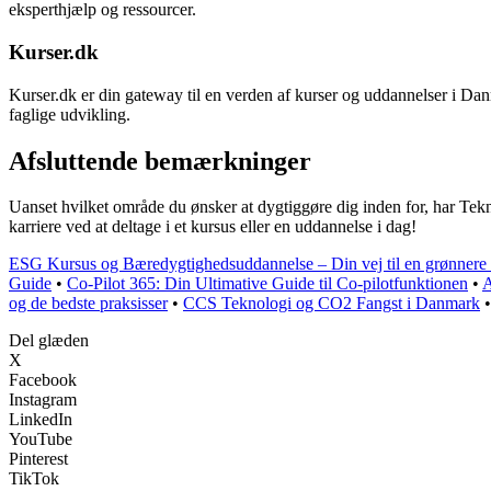
eksperthjælp og ressourcer.
Kurser.dk
Kurser.dk er din gateway til en verden af kurser og uddannelser i Danma
faglige udvikling.
Afsluttende bemærkninger
Uanset hvilket område du ønsker at dygtiggøre dig inden for, har Tekn
karriere ved at deltage i et kursus eller en uddannelse i dag!
ESG Kursus og Bæredygtighedsuddannelse – Din vej til en grønnere 
Guide
•
Co-Pilot 365: Din Ultimative Guide til Co-pilotfunktionen
•
A
og de bedste praksisser
•
CCS Teknologi og CO2 Fangst i Danmark
Del glæden
X
Facebook
Instagram
LinkedIn
YouTube
Pinterest
TikTok