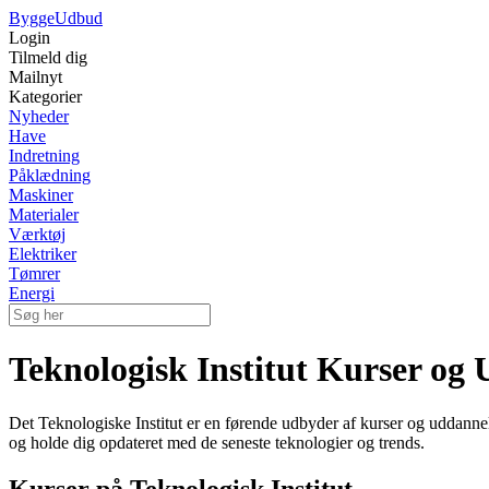
Bygge
Udbud
Login
Tilmeld dig
Mailnyt
Kategorier
Nyheder
Have
Indretning
Påklædning
Maskiner
Materialer
Værktøj
Elektriker
Tømrer
Energi
Teknologisk Institut Kurser og
Det Teknologiske Institut er en førende udbyder af kurser og uddann
og holde dig opdateret med de seneste teknologier og trends.
Kurser på Teknologisk Institut