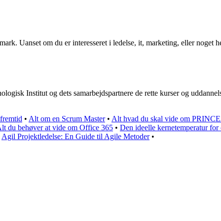
rk. Uanset om du er interesseret i ledelse, it, marketing, eller noget he
ologisk Institut og dets samarbejdspartnere de rette kurser og uddannel
fremtid
•
Alt om en Scrum Master
•
Alt hvad du skal vide om PRINCE2
lt du behøver at vide om Office 365
•
Den ideelle kernetemperatur for 
•
Agil Projektledelse: En Guide til Agile Metoder
•