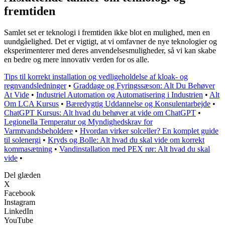
fremtiden
Samlet set er teknologi i fremtiden ikke blot en mulighed, men en
uundgåelighed. Det er vigtigt, at vi omfavner de nye teknologier og
eksperimenterer med deres anvendelsesmuligheder, så vi kan skabe
en bedre og mere innovativ verden for os alle.
Tips til korrekt installation og vedligeholdelse af kloak- og
regnvandsledninger
•
Graddage og Fyringssæson: Alt Du Behøver
At Vide
•
Industriel Automation og Automatisering i Industrien
•
Alt
Om LCA Kursus
•
Bæredygtig Uddannelse og Konsulentarbejde
•
ChatGPT Kursus: Alt hvad du behøver at vide om ChatGPT
•
Legionella Temperatur og Myndighedskrav for
Varmtvandsbeholdere
•
Hvordan virker solceller? En komplet guide
til solenergi
•
Kryds og Bolle: Alt hvad du skal vide om korrekt
kommasætning
•
Vandinstallation med PEX rør: Alt hvad du skal
vide
•
Del glæden
X
Facebook
Instagram
LinkedIn
YouTube