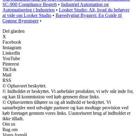
SC-900 Compliance Begreb
•
Industriel Automation og
Automatisering i Industrien
•
Looker Studio: Alt, hvad du behøver
at vide om Looker Studio
•
Bæredygtigt Byggeri: En Guide til
Grønne Bygninger
•
Del glæden
X
Facebook
Instagram
LinkedIn
YouTube
Pinterest
TikTok
Mail
RSS
© Ophavsret beskyttet.
© Indholdet er beskyttet. Vi anbefaler produkter, vi selv står inde for,
og kan få kommission ved køb gennem disse links.
© Ophavsretten tilhører os og alt indhold er beskyttet. Vi
samarbejder med udvalgte partnere og kan modtage provision ved
køb foretaget gennem vores links. Uautoriseret brug af indholdet er
ikke tilladt.
Om os
Bag om
Vores formål