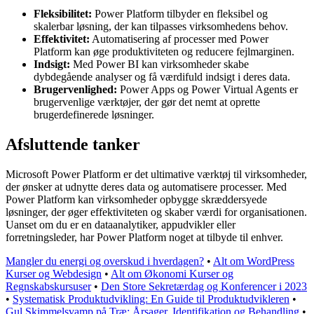
Fleksibilitet:
Power Platform tilbyder en fleksibel og
skalerbar løsning, der kan tilpasses virksomhedens behov.
Effektivitet:
Automatisering af processer med Power
Platform kan øge produktiviteten og reducere fejlmarginen.
Indsigt:
Med Power BI kan virksomheder skabe
dybdegående analyser og få værdifuld indsigt i deres data.
Brugervenlighed:
Power Apps og Power Virtual Agents er
brugervenlige værktøjer, der gør det nemt at oprette
brugerdefinerede løsninger.
Afsluttende tanker
Microsoft Power Platform er det ultimative værktøj til virksomheder,
der ønsker at udnytte deres data og automatisere processer. Med
Power Platform kan virksomheder opbygge skræddersyede
løsninger, der øger effektiviteten og skaber værdi for organisationen.
Uanset om du er en dataanalytiker, appudvikler eller
forretningsleder, har Power Platform noget at tilbyde til enhver.
Mangler du energi og overskud i hverdagen?
•
Alt om WordPress
Kurser og Webdesign
•
Alt om Økonomi Kurser og
Regnskabskursuser
•
Den Store Sekretærdag og Konferencer i 2023
•
Systematisk Produktudvikling: En Guide til Produktudvikleren
•
Gul Skimmelsvamp på Træ: Årsager, Identifikation og Behandling
•