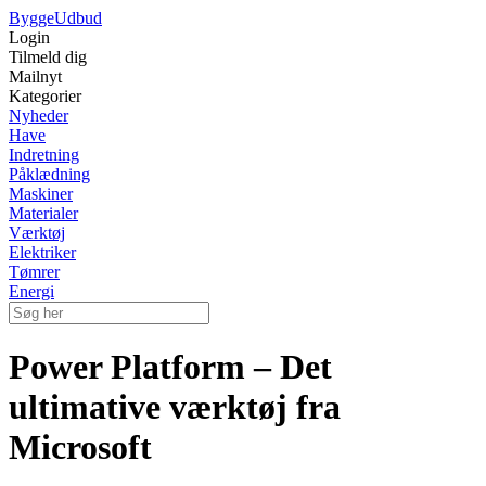
Bygge
Udbud
Login
Tilmeld dig
Mailnyt
Kategorier
Nyheder
Have
Indretning
Påklædning
Maskiner
Materialer
Værktøj
Elektriker
Tømrer
Energi
Power Platform – Det
ultimative værktøj fra
Microsoft