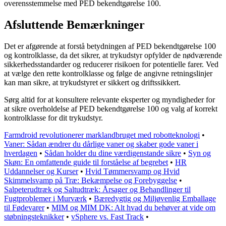
overensstemmelse med PED bekendtgørelse 100.
Afsluttende Bemærkninger
Det er afgørende at forstå betydningen af PED bekendtgørelse 100
og kontrolklasse, da det sikrer, at trykudstyr opfylder de nødværende
sikkerhedsstandarder og reducerer risikoen for potentielle farer. Ved
at vælge den rette kontrolklasse og følge de angivne retningslinjer
kan man sikre, at trykudstyret er sikkert og driftssikkert.
Sørg altid for at konsultere relevante eksperter og myndigheder for
at sikre overholdelse af PED bekendtgørelse 100 og valg af korrekt
kontrolklasse for dit trykudstyr.
Farmdroid revolutionerer marklandbruget med robotteknologi
•
Vaner: Sådan ændrer du dårlige vaner og skaber gode vaner i
hverdagen
•
Sådan holder du dine værdigenstande sikre
•
Syn og
Skøn: En omfattende guide til forståelse af begrebet
•
HR
Uddannelser og Kurser
•
Hvid Tømmersvamp og Hvid
Skimmelsvamp på Træ: Bekæmpelse og Forebyggelse
•
Salpeterudtræk og Saltudtræk: Årsager og Behandlinger til
Fugtproblemer i Murværk
•
Bæredygtig og Miljøvenlig Emballage
til Fødevarer
•
MIM og MIM DK: Alt hvad du behøver at vide om
støbningsteknikker
•
vSphere vs. Fast Track
•