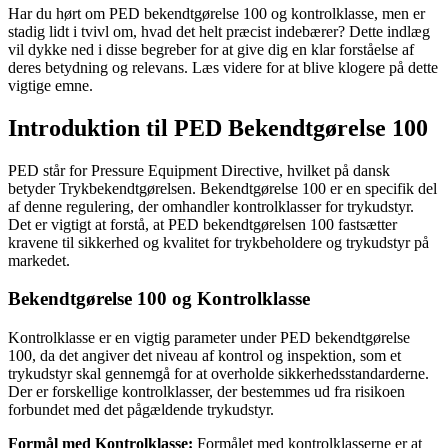
Har du hørt om PED bekendtgørelse 100 og kontrolklasse, men er
stadig lidt i tvivl om, hvad det helt præcist indebærer? Dette indlæg
vil dykke ned i disse begreber for at give dig en klar forståelse af
deres betydning og relevans. Læs videre for at blive klogere på dette
vigtige emne.
Introduktion til PED Bekendtgørelse 100
PED står for Pressure Equipment Directive, hvilket på dansk
betyder Trykbekendtgørelsen. Bekendtgørelse 100 er en specifik del
af denne regulering, der omhandler kontrolklasser for trykudstyr.
Det er vigtigt at forstå, at PED bekendtgørelsen 100 fastsætter
kravene til sikkerhed og kvalitet for trykbeholdere og trykudstyr på
markedet.
Bekendtgørelse 100 og Kontrolklasse
Kontrolklasse er en vigtig parameter under PED bekendtgørelse
100, da det angiver det niveau af kontrol og inspektion, som et
trykudstyr skal gennemgå for at overholde sikkerhedsstandarderne.
Der er forskellige kontrolklasser, der bestemmes ud fra risikoen
forbundet med det pågældende trykudstyr.
Formål med Kontrolklasse:
Formålet med kontrolklasserne er at