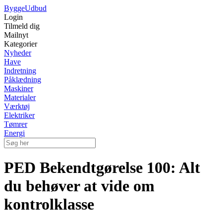
Bygge
Udbud
Login
Tilmeld dig
Mailnyt
Kategorier
Nyheder
Have
Indretning
Påklædning
Maskiner
Materialer
Værktøj
Elektriker
Tømrer
Energi
PED Bekendtgørelse 100: Alt
du behøver at vide om
kontrolklasse