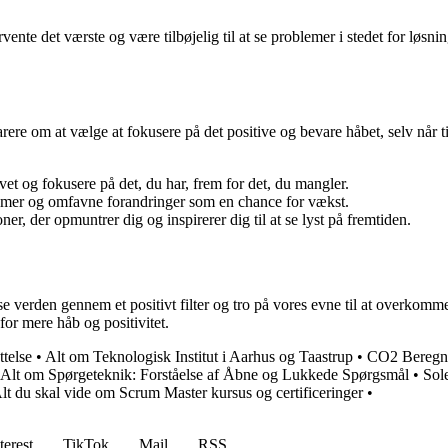
ente det værste og være tilbøjelig til at se problemer i stedet for løsn
rere om at vælge at fokusere på det positive og bevare håbet, selv når 
ivet og fokusere på det, du har, frem for det, du mangler.
blemer og omfavne forandringer som en chance for vækst.
r, der opmuntrer dig og inspirerer dig til at se lyst på fremtiden.
e verden gennem et positivt filter og tro på vores evne til at overkomme
 for mere håb og positivitet.
telse
•
Alt om Teknologisk Institut i Aarhus og Taastrup
•
CO2 Beregne
Alt om Spørgeteknik: Forståelse af Åbne og Lukkede Spørgsmål
•
Sol
lt du skal vide om Scrum Master kursus og certificeringer
•
terest
TikTok
Mail
RSS