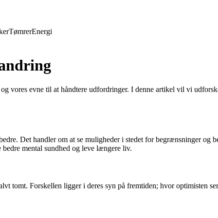
ker
Tømrer
Energi
randring
g vores evne til at håndtere udfordringer. I denne artikel vil vi udfor
bedre. Det handler om at se muligheder i stedet for begrænsninger og bev
e bedre mental sundhed og leve længere liv.
alvt tomt. Forskellen ligger i deres syn på fremtiden; hvor optimisten s