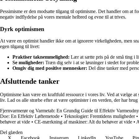
Pessimisme er den modsatte tilgang til optimisme. Det handler om at forv
negativ indflydelse på vores mentale helbred og evne til at trives.
Dyrk optimismen
At være en optimist handler ikke om at ignorere virkeligheden, men sna
egen tilgang til livet:
Praktiser taknemmelighed:
Lær at sætte pris på de små ting i l
Se muligheder:
Træn dig selv i at se løsninger i stedet for pro
Omgiv dig med positive mennesker:
Del dine tanker med persone
Afsluttende tanker
Optimisme kan være en kraftfuld ressource i vores liv. Ved at vælge at s
liv. Lad os alle stræbe efter at være optimister i en verden, der har brug
Fjernvarmerør og Varmetab: En Grundig Guide til Effektiv Varmeudnyt
Doe: En Effektiv Løftemetode
•
Teknologier: Fremtidens muligheder
•
behøver at vide
•
CE-mærkning af maskiner: Alt du behøver at vide
•
A
Del glæden
X
Facebook
Instagram
LinkedIn
YouTube
Pin