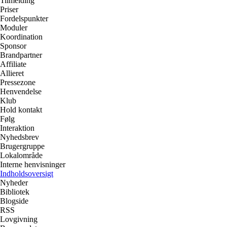
Tilmelding
Priser
Fordelspunkter
Moduler
Koordination
Sponsor
Brandpartner
Affiliate
Allieret
Pressezone
Henvendelse
Klub
Hold kontakt
Følg
Interaktion
Nyhedsbrev
Brugergruppe
Lokalområde
Interne henvisninger
Indholdsoversigt
Nyheder
Bibliotek
Blogside
RSS
Lovgivning