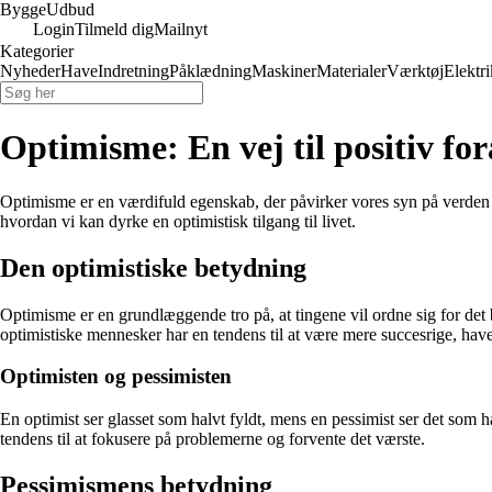
Bygge
Udbud
Login
Tilmeld dig
Mailnyt
Kategorier
Nyheder
Have
Indretning
Påklædning
Maskiner
Materialer
Værktøj
Elektri
Optimisme: En vej til positiv fo
Optimisme er en værdifuld egenskab, der påvirker vores syn på verden o
hvordan vi kan dyrke en optimistisk tilgang til livet.
Den optimistiske betydning
Optimisme er en grundlæggende tro på, at tingene vil ordne sig for det 
optimistiske mennesker har en tendens til at være mere succesrige, hav
Optimisten og pessimisten
En optimist ser glasset som halvt fyldt, mens en pessimist ser det som h
tendens til at fokusere på problemerne og forvente det værste.
Pessimismens betydning