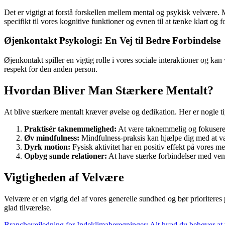
Det er vigtigt at forstå forskellen mellem mental og psykisk velvære. 
specifikt til vores kognitive funktioner og evnen til at tænke klart og f
Øjenkontakt Psykologi: En Vej til Bedre Forbindelse
Øjenkontakt spiller en vigtig rolle i vores sociale interaktioner og k
respekt for den anden person.
Hvordan Bliver Man Stærkere Mentalt?
At blive stærkere mentalt kræver øvelse og dedikation. Her er nogle tip
Praktisér taknemmelighed:
At være taknemmelig og fokusere på
Øv mindfulness:
Mindfulness-praksis kan hjælpe dig med at være
Dyrk motion:
Fysisk aktivitet har en positiv effekt på vores m
Opbyg sunde relationer:
At have stærke forbindelser med venn
Vigtigheden af Velvære
Velvære er en vigtig del af vores generelle sundhed og bør prioriteres
glad tilværelse.
Branchevejledning for Indeklimaberegninger: Alt hvad du behøver at 