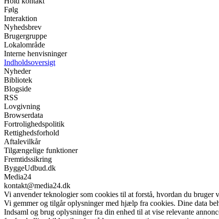
Hold kontakt
Følg
Interaktion
Nyhedsbrev
Brugergruppe
Lokalområde
Interne henvisninger
Indholdsoversigt
Nyheder
Bibliotek
Blogside
RSS
Lovgivning
Browserdata
Fortrolighedspolitik
Rettighedsforhold
Aftalevilkår
Tilgængelige funktioner
Fremtidssikring
ByggeUdbud.dk
Media24
kontakt@media24.dk
Vi anvender teknologier som cookies til at forstå, hvordan du bruger vor
Vi gemmer og tilgår oplysninger med hjælp fra cookies. Dine data beh
Indsaml og brug oplysninger fra din enhed til at vise relevante annonc