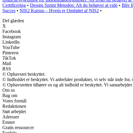
Certificering
•
Design Sprint Metoden: Alt du behøver at vide
•
Bliv 
Succes
•
NIS2 Kursus – Hvem er Omfattet af NIS2
•
Del glæden
X
Facebook
Instagram
LinkedIn
YouTube
Pinterest
TikTok
Mail
RSS
© Ophavsret beskyttet.
© Indholdet er beskyttet. Vi anbefaler produkter, vi selv står inde fo
© Ophavsretten tilhører os og alt indhold er beskyttet. Vi samarbejder
Om os
Bag om
Vores formål
Redaktionen
Støt arbejdet
Adresser
Emner
Gratis ressourcer
Fordele