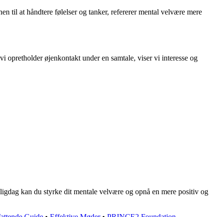
n til at håndtere følelser og tanker, refererer mental velvære mere
vi opretholder øjenkontakt under en samtale, viser vi interesse og
agligdag kan du styrke dit mentale velvære og opnå en mere positiv og
attende Guide
•
Effektive Møder
•
PRINCE2 Foundation