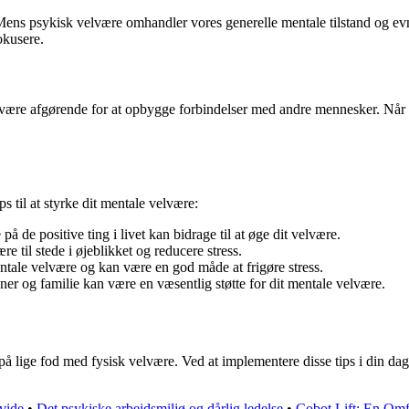
Mens psykisk velvære omhandler vores generelle mentale tilstand og evne
okusere.
an være afgørende for at opbygge forbindelser med andre mennesker. Når 
s til at styrke dit mentale velvære:
 de positive ting i livet kan bidrage til at øge dit velvære.
 til stede i øjeblikket og reducere stress.
entale velvære og kan være en god måde at frigøre stress.
er og familie kan være en væsentlig støtte for dit mentale velvære.
 på lige fod med fysisk velvære. Ved at implementere disse tips i din d
vide
•
Det psykiske arbejdsmiljø og dårlig ledelse
•
Cobot Lift: En Omf