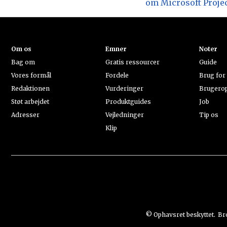
om Microsoft Proje
Om os
Emner
Noter
Bag om
Gratis ressourcer
Guide
Vores formål
Fordele
Brug for
Redaktionen
Vurderinger
Brugerop
Støt arbejdet
Produktguides
Job
Adresser
Vejledninger
Tip os
Klip
© Ophavsret beskyttet.
Br