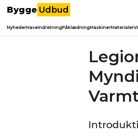
Bygge
Udbud
Nyheder
Have
Indretning
Påklædning
Maskiner
Materialer
V
Legio
Myndi
Varmt
Introdukt