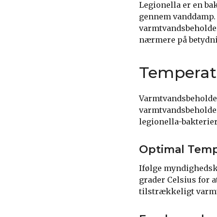
Legionella er en ba
gennem vanddamp. For
varmtvandsbeholdere
nærmere på betydn
Temperat
Varmtvandsbeholdere
varmtvandsbeholder 
legionella-bakterier
Optimal Temp
Ifølge myndighedsk
grader Celsius for a
tilstrækkeligt varm