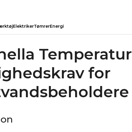
ærktøj
Elektriker
Tømrer
Energi
nella Temperatur
ghedskrav for
vandsbeholdere
ion