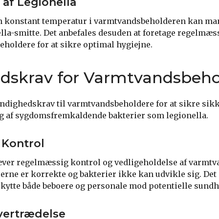
af Legionella
en konstant temperatur i varmtvandsbeholderen kan m
ella-smitte. Det anbefales desuden at foretage regelmæ
eholdere for at sikre optimal hygiejne.
dskrav for Varmtvandsbeho
yndighedskrav til varmtvandsbeholdere for at sikre si
g af sygdomsfremkaldende bakterier som legionella.
Kontrol
er regelmæssig kontrol og vedligeholdelse af varmtv
erne er korrekte og bakterier ikke kan udvikle sig. Det e
eskytte både beboere og personale mod potentielle sundh
vertrædelse