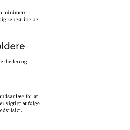
an minimere
ssig rengøring og
ldere
kkerheden og
andsanlæg for at
r vigtigt at følge
edsrisici.