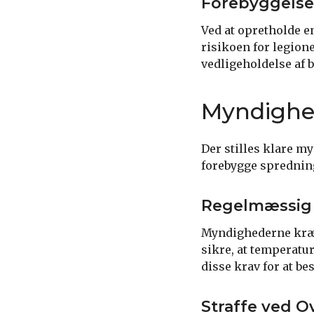
Forebyggelse 
Ved at opretholde 
risikoen for legion
vedligeholdelse af b
Myndighe
Der stilles klare m
forebygge sprednin
Regelmæssig 
Myndighederne kræv
sikre, at temperatur
disse krav for at b
Straffe ved O