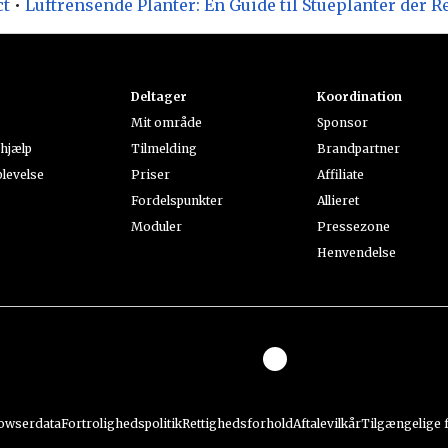
ct
•
Luftrensende Planter: En Guide til Stueplanter der R
Deltager
Koordination
Mit område
Sponsor
 hjælp
Tilmelding
Brandpartner
levelse
Priser
Affiliate
Fordelspunkter
Allieret
Moduler
Pressezone
Henvendelse
owserdata
Fortrolighedspolitik
Rettighedsforhold
Aftalevilkår
Tilgængelige 