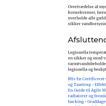
Overtrædelse af my
konsekvenser, heru
overholde alle gæld
sikker vandforsyni
Afslutte
Legionella tempera
en sikker og sund v
varmtvandsbeholder
legionella og besky
Bliv En Certificer
og Taastrup
•
Effek
En Guide til Agile 
radiatorer og frem
hacking
•
Graddage 