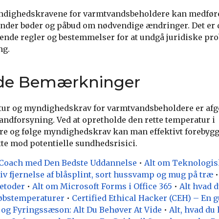
ndighedskravene for varmtvandsbeholdere kan medføre
nder bøder og påbud om nødvendige ændringer. Det er d
ende regler og bestemmelser for at undgå juridiske pr
ng.
nde Bemærkninger
tur og myndighedskrav for varmtvandsbeholdere er afgø
andforsyning. Ved at opretholde den rette temperatur i
e og følge myndighedskrav kan man effektivt forebygg
tte mod potentielle sundhedsrisici.
et Coach med Den Bedste Uddannelse
•
Alt om Teknologisk
tiv fjernelse af blåsplint, sort hussvamp og mug på træ
Metoder
•
Alt om Microsoft Forms i Office 365
•
Alt hvad 
løbstemperaturer
•
Certified Ethical Hacker (CEH) – En gu
og Fyringssæson: Alt Du Behøver At Vide
•
Alt, hvad du 