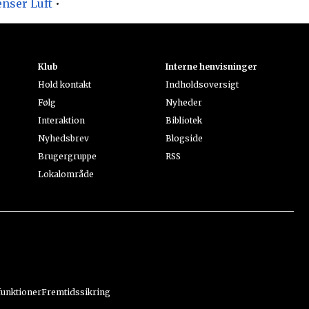
enser Luft
•
Klub
Interne henvisninger
Hold kontakt
Indholdsoversigt
Følg
Nyheder
Interaktion
Bibliotek
Nyhedsbrev
Blogside
Brugergruppe
RSS
Lokalområde
funktioner
Fremtidssikring