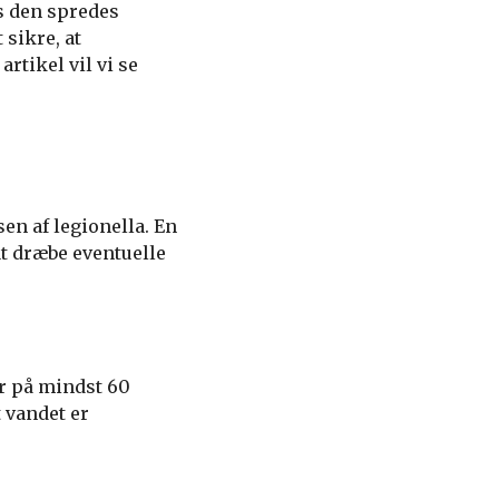
s den spredes
 sikre, at
rtikel vil vi se
n af legionella. En
at dræbe eventuelle
r på mindst 60
t vandet er