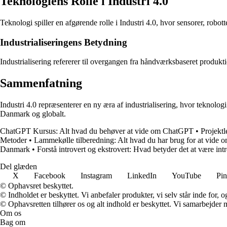
Teknologiens Rolle i Industri 4.0
Teknologi spiller en afgørende rolle i Industri 4.0, hvor sensorer, robo
Industrialiseringens Betydning
Industrialisering refererer til overgangen fra håndværksbaseret produk
Sammenfatning
Industri 4.0 repræsenterer en ny æra af industrialisering, hvor teknolo
Danmark og globalt.
ChatGPT Kursus: Alt hvad du behøver at vide om ChatGPT
•
Projekt
Metoder
•
Lammekølle tilberedning: Alt hvad du har brug for at vide o
Danmark
•
Forstå introvert og ekstrovert: Hvad betyder det at være int
Del glæden
X
Facebook
Instagram
LinkedIn
YouTube
Pin
© Ophavsret beskyttet.
© Indholdet er beskyttet. Vi anbefaler produkter, vi selv står inde for
© Ophavsretten tilhører os og alt indhold er beskyttet. Vi samarbejder 
Om os
Bag om