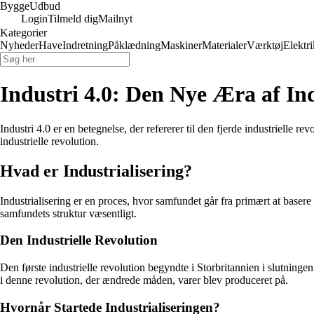
Bygge
Udbud
Login
Tilmeld dig
Mailnyt
Kategorier
Nyheder
Have
Indretning
Påklædning
Maskiner
Materialer
Værktøj
Elektri
Industri 4.0: Den Nye Æra af Ind
Industri 4.0 er en betegnelse, der refererer til den fjerde industrielle
industrielle revolution.
Hvad er Industrialisering?
Industrialisering er en proces, hvor samfundet går fra primært at baser
samfundets struktur væsentligt.
Den Industrielle Revolution
Den første industrielle revolution begyndte i Storbritannien i slutning
i denne revolution, der ændrede måden, varer blev produceret på.
Hvornår Startede Industrialiseringen?