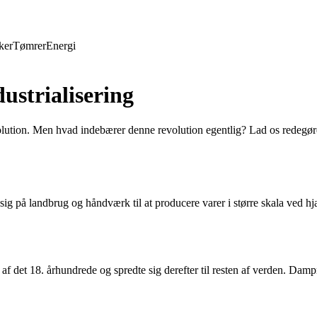
ker
Tømrer
Energi
ustrialisering
 revolution. Men hvad indebærer denne revolution egentlig? Lad os redegø
e sig på landbrug og håndværk til at producere varer i større skala ved 
en af det 18. århundrede og spredte sig derefter til resten af verden. D