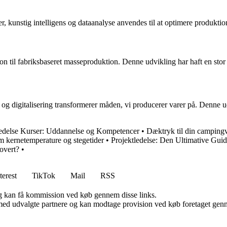
tter, kunstig intelligens og dataanalyse anvendes til at optimere produkt
tion til fabriksbaseret masseproduktion. Denne udvikling har haft en s
gi og digitalisering transformerer måden, vi producerer varer på. Denne
ledelse Kurser: Uddannelse og Kompetencer
•
Dæktryk til din camping
m kernetemperature og stegetider
•
Projektledelse: Den Ultimative Gui
rovert?
•
terest
TikTok
Mail
RSS
, og kan få kommission ved køb gennem disse links.
med udvalgte partnere og kan modtage provision ved køb foretaget gennem