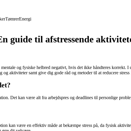
ker
Tømrer
Energi
 guide til afstressende aktivite
 mentale og fysiske helbred negativt, hvis det ikke håndteres korrekt. 
 og aktiviteter samt give dig gode råd og metoder til at reducere stress 
det?
tion. Det kan være alt fra arbejdspres og deadlines til personlige problem
ion kan være en effektiv måde at bekæmpe stress på, da fysisk aktivite
g øge dit velvære.