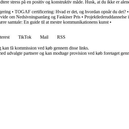
dtere stress på en positiv og konstruktiv måde. Husk, at du ikke er alene,
gering
•
TOGAF certificering: Hvad er det, og hvordan opnår du det?
l vide om Nedsivningsanlæg og Faskiner Pris
•
Projektlederuddannelse 
ære samtale: En guide til at mestre kommunikationens kunst
•
terest
TikTok
Mail
RSS
, og kan få kommission ved køb gennem disse links.
med udvalgte partnere og kan modtage provision ved køb foretaget gennem