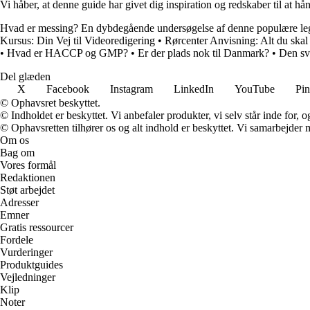
Vi håber, at denne guide har givet dig inspiration og redskaber til at hån
Hvad er messing? En dybdegående undersøgelse af denne populære le
Kursus: Din Vej til Videoredigering
•
Rørcenter Anvisning: Alt du ska
•
Hvad er HACCP og GMP?
•
Er der plads nok til Danmark?
•
Den sv
Del glæden
X
Facebook
Instagram
LinkedIn
YouTube
Pin
© Ophavsret beskyttet.
© Indholdet er beskyttet. Vi anbefaler produkter, vi selv står inde for
© Ophavsretten tilhører os og alt indhold er beskyttet. Vi samarbejder 
Om os
Bag om
Vores formål
Redaktionen
Støt arbejdet
Adresser
Emner
Gratis ressourcer
Fordele
Vurderinger
Produktguides
Vejledninger
Klip
Noter