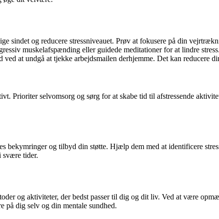
e sindet og reducere stressniveauet. Prøv at fokusere på din vejrtrækni
ressiv muskelafspænding eller guidede meditationer for at lindre stress
d ved at undgå at tjekke arbejdsmailen derhjemme. Det kan reducere din
tivt. Prioriter selvomsorg og sørg for at skabe tid til afstressende aktiv
 deres bekymringer og tilbyd din støtte. Hjælp dem med at identificere str
 svære tider.
metoder og aktiviteter, der bedst passer til dig og dit liv. Ved at være 
re på dig selv og din mentale sundhed.