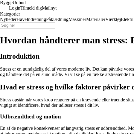
Bygge
Udbud
Login
Tilmeld dig
Mailnyt
Kategorier
Nyheder
Have
Indretning
Påklædning
Maskiner
Materialer
Værktøj
Elektri
Hvordan håndterer man stress: En
Introduktion
Stress er en uundgåelig del af vores moderne liv. Det kan påvirke vores
og håndtere det på en sund måde. Vi vil se på en række afstressende ting
Hvad er stress og hvilke faktorer påvirker 
Stress opstår, når vores krop reagerer på en krævende eller truende situa
vigtigt at identificere, hvad der udløser stress i dit liv.
Udbrændthed og motion
En af de negative konsekvenser af langvarig stress er udbrændthed. Mot
at inkorporere regelmæssig motion i din dagligdag for at lindre stress o