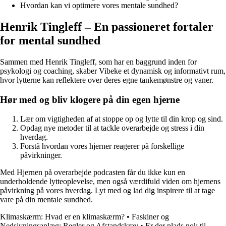
Hvordan kan vi optimere vores mentale sundhed?
Henrik Tingleff – En passioneret fortaler
for mental sundhed
Sammen med Henrik Tingleff, som har en baggrund inden for
psykologi og coaching, skaber Vibeke et dynamisk og informativt rum,
hvor lytterne kan reflektere over deres egne tankemønstre og vaner.
Hør med og bliv klogere på din egen hjerne
Lær om vigtigheden af at stoppe op og lytte til din krop og sind.
Opdag nye metoder til at tackle overarbejde og stress i din
hverdag.
Forstå hvordan vores hjerner reagerer på forskellige
påvirkninger.
Med Hjernen på overarbejde podcasten får du ikke kun en
underholdende lytteoplevelse, men også værdifuld viden om hjernens
påvirkning på vores hverdag. Lyt med og lad dig inspirere til at tage
vare på din mentale sundhed.
Klimaskærm: Hvad er en klimaskærm?
•
Faskiner og
Nedsivningsanlæg: Regler og Afstandskrav
•
Er der plads nok til