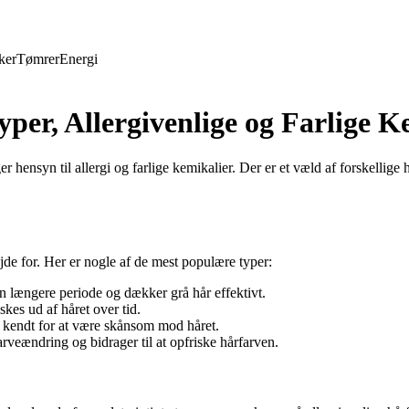
ker
Tømrer
Energi
per, Allergivenlige og Farlige K
r hensyn til allergi og farlige kemikalier. Der er et væld af forskellig
øjde for. Her er nogle af de mest populære typer:
n længere periode og dækker grå hår effektivt.
kes ud af håret over tid.
r kendt for at være skånsom mod håret.
veændring og bidrager til at opfriske hårfarven.