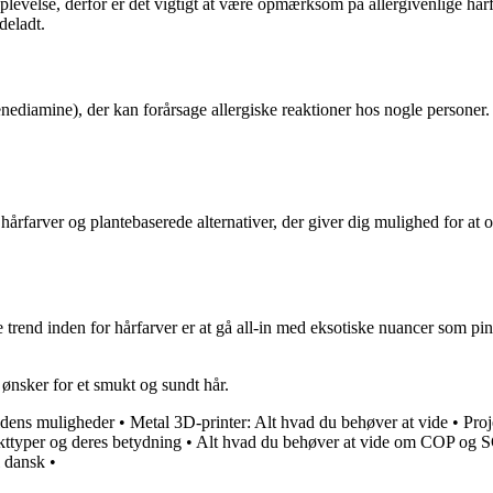
plevelse, derfor er det vigtigt at være opmærksom på allergivenlige hår
deladt.
iamine), der kan forårsage allergiske reaktioner hos nogle personer. De
hårfarver og plantebaserede alternativer, der giver dig mulighed for at 
rend inden for hårfarver er at gå all-in med eksotiske nuancer som pink,
ønsker for et smukt og sundt hår.
idens muligheder
•
Metal 3D-printer: Alt hvad du behøver at vide
•
Proj
ikttyper og deres betydning
•
Alt hvad du behøver at vide om COP og
l dansk
•