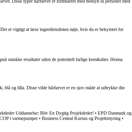
farver. Disse typer hårfarver er formuleret med hensyn til personer med
t er vigtigt at læse ingredienslisten nøje, hvis du er bekymret for
opnå smukke resultater uden de potentielt farlige kemikalier. Henna
 blå og lilla. Disse vilde hårfarver er en sjov måde at udtrykke din
ektleder Uddannelse: Bliv En Dygtig Projektleder!
•
EPD Danmark og
 SCOP i varmepumper
•
Business Central Kursus og Projektstyring
•