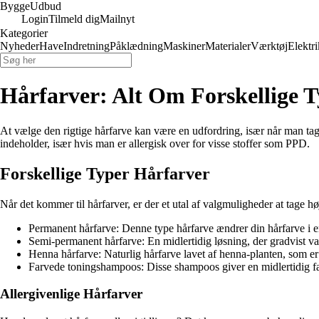
Bygge
Udbud
Login
Tilmeld dig
Mailnyt
Kategorier
Nyheder
Have
Indretning
Påklædning
Maskiner
Materialer
Værktøj
Elektri
Hårfarver: Alt Om Forskellige Ty
At vælge den rigtige hårfarve kan være en udfordring, især når man tage
indeholder, især hvis man er allergisk over for visse stoffer som PPD.
Forskellige Typer Hårfarver
Når det kommer til hårfarver, er der et utal af valgmuligheder at tage h
Permanent hårfarve: Denne type hårfarve ændrer din hårfarve i e
Semi-permanent hårfarve: En midlertidig løsning, der gradvist vas
Henna hårfarve: Naturlig hårfarve lavet af henna-planten, som e
Farvede toningshampoos: Disse shampoos giver en midlertidig far
Allergivenlige Hårfarver