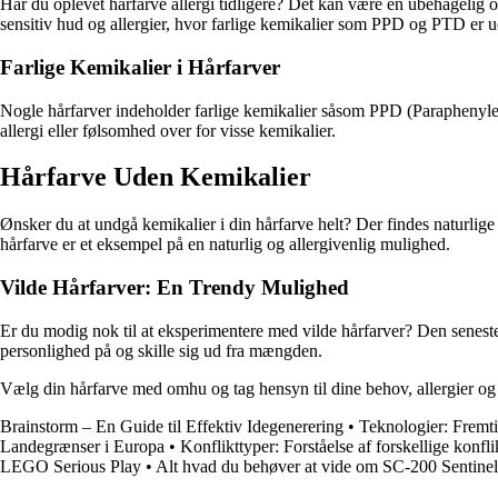
Har du oplevet hårfarve allergi tidligere? Det kan være en ubehagelig o
sensitiv hud og allergier, hvor farlige kemikalier som PPD og PTD er u
Farlige Kemikalier i Hårfarver
Nogle hårfarver indeholder farlige kemikalier såsom PPD (Paraphenylened
allergi eller følsomhed over for visse kemikalier.
Hårfarve Uden Kemikalier
Ønsker du at undgå kemikalier i din hårfarve helt? Der findes naturlige 
hårfarve er et eksempel på en naturlig og allergivenlig mulighed.
Vilde Hårfarver: En Trendy Mulighed
Er du modig nok til at eksperimentere med vilde hårfarver? Den seneste t
personlighed på og skille sig ud fra mængden.
Vælg din hårfarve med omhu og tag hensyn til dine behov, allergier og 
Brainstorm – En Guide til Effektiv Idegenerering
•
Teknologier: Fremt
Landegrænser i Europa
•
Konflikttyper: Forståelse af forskellige konfl
LEGO Serious Play
•
Alt hvad du behøver at vide om SC-200 Sentine