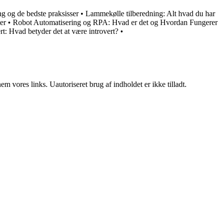
ng og de bedste praksisser
•
Lammekølle tilberedning: Alt hvad du har
er
•
Robot Automatisering og RPA: Hvad er det og Hvordan Fungerer
ert: Hvad betyder det at være introvert?
•
 vores links. Uautoriseret brug af indholdet er ikke tilladt.