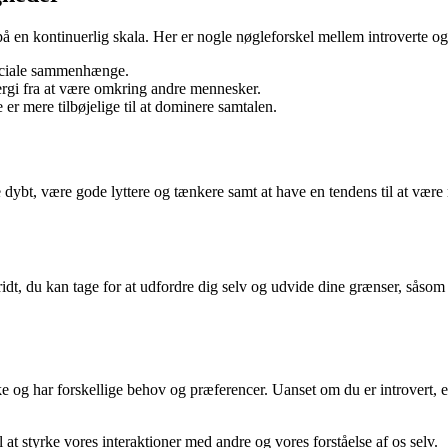
r på en kontinuerlig skala. Her er nogle nøgleforskel mellem introverte o
 sociale sammenhænge.
ergi fra at være omkring andre mennesker.
 er mere tilbøjelige til at dominere samtalen.
ere dybt, være gode lyttere og tænkere samt at have en tendens til at væ
ridt, du kan tage for at udfordre dig selv og udvide dine grænser, såso
kke og har forskellige behov og præferencer. Uanset om du er introvert, ek
 at styrke vores interaktioner med andre og vores forståelse af os selv.