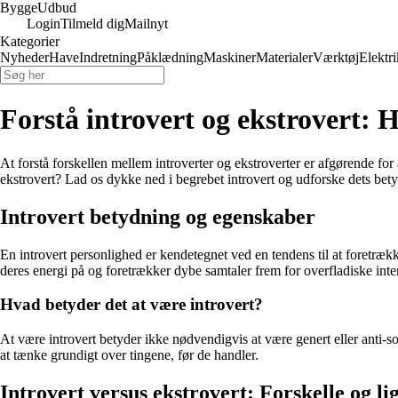
Bygge
Udbud
Login
Tilmeld dig
Mailnyt
Kategorier
Nyheder
Have
Indretning
Påklædning
Maskiner
Materialer
Værktøj
Elektri
Forstå introvert og ekstrovert: 
At forstå forskellen mellem introverter og ekstroverter er afgørende for
ekstrovert? Lad os dykke ned i begrebet introvert og udforske dets bety
Introvert betydning og egenskaber
En introvert personlighed er kendetegnet ved en tendens til at foretræk
deres energi på og foretrækker dybe samtaler frem for overfladiske inte
Hvad betyder det at være introvert?
At være introvert betyder ikke nødvendigvis at være genert eller anti-s
at tænke grundigt over tingene, før de handler.
Introvert versus ekstrovert: Forskelle og li