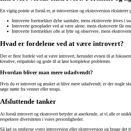
En vigtig pointe at forstå er, at introversion og ekstroversion eksistere
Introverte foretrækker dybe samtaler, mens ekstroverte trives i
Introverte genoplader ved at være alene, mens ekstroverte får en
Introverte foretrækker ofte at lytte og observere, mens ekstroverte
Hvad er fordelene ved at være introvert?
Der er flere fordele ved at være introvert, herunder evnen til at fokus
kreative, empatiske og gode til at løse komplekse problemer.
Hvordan bliver man mere udadvendt?
Hvis du er introvert og ønsker at blive mere udadvendt, er der nogle sk
søge støtte fra venner eller terapi.
Afsluttende tanker
At forstå introvert og ekstrovert betyder at anerkende, at vi alle er uni
respektere diversiteten i vores personligheder.
Så lad os omfavne vores introversion eller ekstroversion og bruge det til