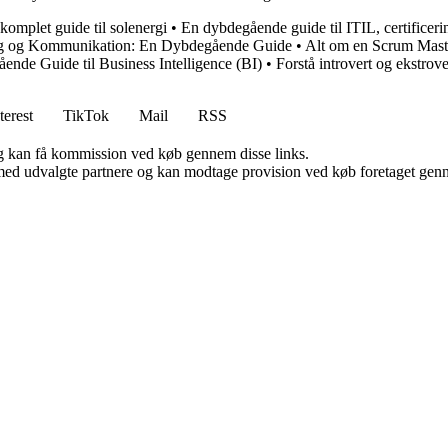
komplet guide til solenergi
•
En dybdegående guide til ITIL, certificeri
ng og Kommunikation: En Dybdegående Guide
•
Alt om en Scrum Mast
nde Guide til Business Intelligence (BI)
•
Forstå introvert og ekstrov
terest
TikTok
Mail
RSS
, og kan få kommission ved køb gennem disse links.
med udvalgte partnere og kan modtage provision ved køb foretaget gennem