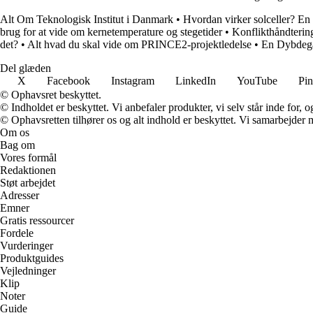
Alt Om Teknologisk Institut i Danmark
•
Hvordan virker solceller? En 
brug for at vide om kernetemperature og stegetider
•
Konflikthåndteri
det?
•
Alt hvad du skal vide om PRINCE2-projektledelse
•
En Dybdegåe
Del glæden
X
Facebook
Instagram
LinkedIn
YouTube
Pin
© Ophavsret beskyttet.
© Indholdet er beskyttet. Vi anbefaler produkter, vi selv står inde for
© Ophavsretten tilhører os og alt indhold er beskyttet. Vi samarbejder 
Om os
Bag om
Vores formål
Redaktionen
Støt arbejdet
Adresser
Emner
Gratis ressourcer
Fordele
Vurderinger
Produktguides
Vejledninger
Klip
Noter
Guide