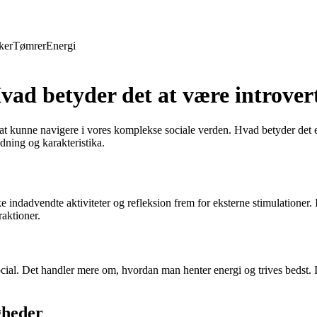
ker
Tømrer
Energi
Hvad betyder det at være introver
 at kunne navigere i vores komplekse sociale verden. Hvad betyder det eg
dning og karakteristika.
ke indadvendte aktiviteter og refleksion frem for eksterne stimulatione
raktioner.
ocial. Det handler mere om, hvordan man henter energi og trives bedst. I
gheder