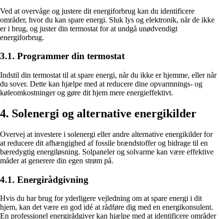
Ved at overvåge og justere dit energiforbrug kan du identificere
områder, hvor du kan spare energi. Sluk lys og elektronik, når de ikke
er i brug, og juster din termostat for at undgå unødvendigt
energiforbrug.
3.1. Programmer din termostat
Indstil din termostat til at spare energi, når du ikke er hjemme, eller når
du sover. Dette kan hjælpe med at reducere dine opvarmnings- og
køleomkostninger og gøre dit hjem mere energieffektivt.
4. Solenergi og alternative energikilder
Overvej at investere i solenergi eller andre alternative energikilder for
at reducere dit afhængighed af fossile brændstoffer og bidrage til en
bæredygtig energiløsning. Solpaneler og solvarme kan være effektive
måder at generere din egen strøm på.
4.1. Energirådgivning
Hvis du har brug for yderligere vejledning om at spare energi i dit
hjem, kan det være en god idé at rådføre dig med en energikonsulent.
En professionel energirådgiver kan hjælpe med at identificere områder