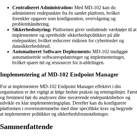
Centraliseret Administration:
Med MD-102 kan du
administrere endepunkter fra én samlet platform, hvilket
forenkler opgaver som konfiguration, overvågning og
problemhåndtering.
Sikkerhedsstyring:
Platformen giver omfattende værktøjer til at
implementere og opretholde sikkerhedspolitikker på alle
endepunkter, hvilket reducerer risikoen for cybertrusler og
datasikkerhedsbrud.
Automatiseret Software Deployments:
MD-102 muliggør
automatiserede softwareopdateringer og implementeringer,
hvilket sparer tid og ressourcer for it-afdelingen.
Implementering af MD-102 Endpoint Manager
For at implementere MD-102 Endpoint Manager effektivt i din
organisation er det vigtigt at følge bedste praksis og retningslinjer. Først
og fremmest bør du analysere dine nuværende endepunktsbehov og
udvikle en klar implementeringsplan. Derefter kan du konfigurere
platformen i overensstemmelse med dine specifikke krav og begynde
at implementere politikker og sikkerhedsforanstaltninger.
Sammenfattende