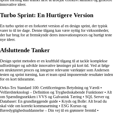
innovative ideer.
Turbo Sprint: En Hurtigere Version
En turbo sprint er en forkortet version af en design sprint, der typisk
varer to til tre dage. Denne tilgang kan være nyttig for virksomheder,
der har brug for at fremskynde deres innovationsproces og hurtigt teste
nye ideer.
Afsluttende Tanker
Design sprint metoden er en kraftfuld tilgang til at tackle komplekse
udfordringer og udvikle innovative løsninger på kort tid. Ved at følge
en struktureret proces og integrere relevante værktøjer som Andersen
testen og sprint træning, kan et team opnå imponerende resultater inden
for en kort tidsramme.
Oeko-Tex Standard 100: Certificeringens Betydning og Værdi
•
Velfærdsteknologi – Definition og Tryghedsskabende Funktioner
•
Alt
om Spændingsrækken i VVS og Galvanisk Tæring
•
SQL Server og
Databaser: En grundlæggende guide
•
Kryds og Bolle: Alt hvad du
skal vide om korrekt kommasætning
•
ESG Kursus og
Bæredygtighedsuddannelse – Din vej til en grønnere fremtid
•