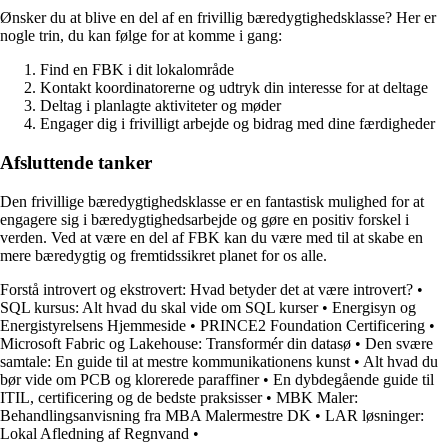
Ønsker du at blive en del af en frivillig bæredygtighedsklasse? Her er
nogle trin, du kan følge for at komme i gang:
Find en FBK i dit lokalområde
Kontakt koordinatorerne og udtryk din interesse for at deltage
Deltag i planlagte aktiviteter og møder
Engager dig i frivilligt arbejde og bidrag med dine færdigheder
Afsluttende tanker
Den frivillige bæredygtighedsklasse er en fantastisk mulighed for at
engagere sig i bæredygtighedsarbejde og gøre en positiv forskel i
verden. Ved at være en del af FBK kan du være med til at skabe en
mere bæredygtig og fremtidssikret planet for os alle.
Forstå introvert og ekstrovert: Hvad betyder det at være introvert?
•
SQL kursus: Alt hvad du skal vide om SQL kurser
•
Energisyn og
Energistyrelsens Hjemmeside
•
PRINCE2 Foundation Certificering
•
Microsoft Fabric og Lakehouse: Transformér din datasø
•
Den svære
samtale: En guide til at mestre kommunikationens kunst
•
Alt hvad du
bør vide om PCB og klorerede paraffiner
•
En dybdegående guide til
ITIL, certificering og de bedste praksisser
•
MBK Maler:
Behandlingsanvisning fra MBA Malermestre DK
•
LAR løsninger:
Lokal Afledning af Regnvand
•