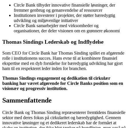
Circle Bank tilbyder innovative finansielle løsninger, der
fremmer genbrug og genanvendelse af ressourcer
Institutionen investerer i projekter, der støtter bæredygtig
udvikling og miljøvenlige initiativer
Circle Bank samarbejder med virksomheder og
organisationer, der deler visionen om en grønnere økonomi
Thomas Sindings Lederskab og Indflydelse
Som CEO for Circle Bank har Thomas Sinding spillet en afgørende
rolle i institutionens succes. Hans evne til at kombinere finansiel
ekspertise med en dyb forståelse for bæredygtig udvikling har gjort
ham til en respekteret leder inden for branchen.
Thomas Sindings engagement og dedikation til cirkulær
banking har været afgørende for Circle Banks position som en
visionær og progressiv institution.
Sammenfattende
Circle Bank og Thomas Sinding repræsenterer fremtidens finansielle
sektor med deres fokus på cirkularitet og bæredygtighed. Gennem
innovative løsninger og et dedikeret lederskab har de formået at
skabe en institution, der ikke blot tænker på bundlinjen, men også på