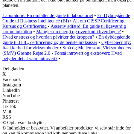
planeten.
Laboratorie: En omfattende guide til laboratoriet
•
En Dybdegående
Guide til Business Intelligence (BI)
•
Alt om CISSP Certificering:
Kursus og Certificering
•
Assertiv adfærd: En guide til ligeværdig
kommunikation
•
Mangler du energi og overskud i hverdagen?
•
Hvad er stress og hvordan påvirker det kroppen?
•
En dybdegående
guide til ITIL, certificering og de bedste praksisser
•
Cyber Security:
It-sikkerhed for virksomheder
•
Små og Mellemstore Virksomheders
(SMV) Grønne Rejse 2.0
•
Forstå introvert og ekstrovert: Hvad
betyder det at være introvert?
•
Del glæden
X
Facebook
Instagram
LinkedIn
YouTube
Pinterest
TikTok
Mail
RSS
© Ophavsret beskyttet.
© Indholdet er beskyttet. Vi anbefaler produkter, vi selv står inde for,
og kan få kommission ved køb gennem disse links.