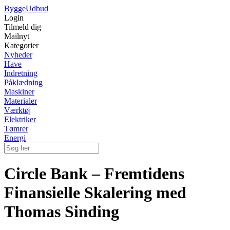
Bygge
Udbud
Login
Tilmeld dig
Mailnyt
Kategorier
Nyheder
Have
Indretning
Påklædning
Maskiner
Materialer
Værktøj
Elektriker
Tømrer
Energi
Circle Bank – Fremtidens
Finansielle Skalering med
Thomas Sinding