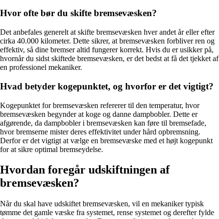
Hvor ofte bør du skifte bremsevæsken?
Det anbefales generelt at skifte bremsevæsken hver andet år eller efter
cirka 40.000 kilometer. Dette sikrer, at bremsevæsken forbliver ren og
effektiv, så dine bremser altid fungerer korrekt. Hvis du er usikker på,
hvornår du sidst skiftede bremsevæsken, er det bedst at få det tjekket af
en professionel mekaniker.
Hvad betyder kogepunktet, og hvorfor er det vigtigt?
Kogepunktet for bremsevæsken refererer til den temperatur, hvor
bremsevæsken begynder at koge og danne dampbobler. Dette er
afgørende, da dampbobler i bremsevæsken kan føre til bremsefade,
hvor bremserne mister deres effektivitet under hård opbremsning.
Derfor er det vigtigt at vælge en bremsevæske med et højt kogepunkt
for at sikre optimal bremseydelse.
Hvordan foregår udskiftningen af
bremsevæsken?
Når du skal have udskiftet bremsevæsken, vil en mekaniker typisk
tømme det gamle væske fra systemet, rense systemet og derefter fylde