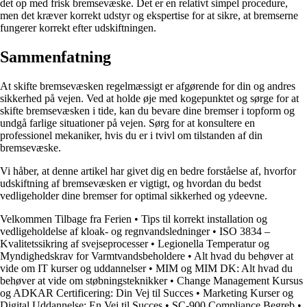
det op med frisk bremsevæske. Det er en relativt simpel procedure,
men det kræver korrekt udstyr og ekspertise for at sikre, at bremserne
fungerer korrekt efter udskiftningen.
Sammenfatning
At skifte bremsevæsken regelmæssigt er afgørende for din og andres
sikkerhed på vejen. Ved at holde øje med kogepunktet og sørge for at
skifte bremsevæsken i tide, kan du bevare dine bremser i topform og
undgå farlige situationer på vejen. Sørg for at konsultere en
professionel mekaniker, hvis du er i tvivl om tilstanden af din
bremsevæske.
Vi håber, at denne artikel har givet dig en bedre forståelse af, hvorfor
udskiftning af bremsevæsken er vigtigt, og hvordan du bedst
vedligeholder dine bremser for optimal sikkerhed og ydeevne.
Velkommen Tilbage fra Ferien
•
Tips til korrekt installation og
vedligeholdelse af kloak- og regnvandsledninger
•
ISO 3834 –
Kvalitetssikring af svejseprocesser
•
Legionella Temperatur og
Myndighedskrav for Varmtvandsbeholdere
•
Alt hvad du behøver at
vide om IT kurser og uddannelser
•
MIM og MIM DK: Alt hvad du
behøver at vide om støbningsteknikker
•
Change Management Kursus
og ADKAR Certificering: Din Vej til Succes
•
Marketing Kurser og
Digital Uddannelse: En Vej til Succes
•
SC-900 Compliance Begreb
•