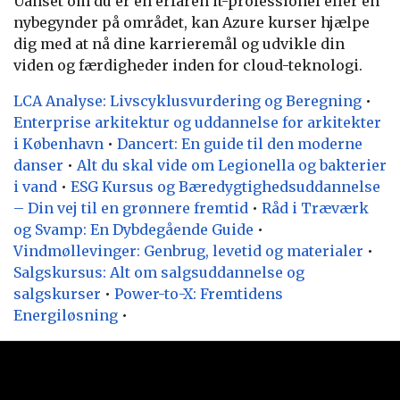
Uanset om du er en erfaren it-professionel eller en
nybegynder på området, kan Azure kurser hjælpe
dig med at nå dine karrieremål og udvikle din
viden og færdigheder inden for cloud-teknologi.
LCA Analyse: Livscyklusvurdering og Beregning
•
Enterprise arkitektur og uddannelse for arkitekter
i København
•
Dancert: En guide til den moderne
danser
•
Alt du skal vide om Legionella og bakterier
i vand
•
ESG Kursus og Bæredygtighedsuddannelse
– Din vej til en grønnere fremtid
•
Råd i Træværk
og Svamp: En Dybdegående Guide
•
Vindmøllevinger: Genbrug, levetid og materialer
•
Salgskursus: Alt om salgsuddannelse og
salgskurser
•
Power-to-X: Fremtidens
Energiløsning
•