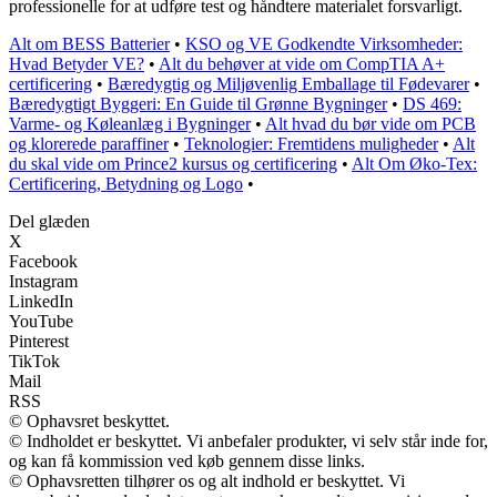
professionelle for at udføre test og håndtere materialet forsvarligt.
Alt om BESS Batterier
•
KSO og VE Godkendte Virksomheder:
Hvad Betyder VE?
•
Alt du behøver at vide om CompTIA A+
certificering
•
Bæredygtig og Miljøvenlig Emballage til Fødevarer
•
Bæredygtigt Byggeri: En Guide til Grønne Bygninger
•
DS 469:
Varme- og Køleanlæg i Bygninger
•
Alt hvad du bør vide om PCB
og klorerede paraffiner
•
Teknologier: Fremtidens muligheder
•
Alt
du skal vide om Prince2 kursus og certificering
•
Alt Om Øko-Tex:
Certificering, Betydning og Logo
•
Del glæden
X
Facebook
Instagram
LinkedIn
YouTube
Pinterest
TikTok
Mail
RSS
© Ophavsret beskyttet.
© Indholdet er beskyttet. Vi anbefaler produkter, vi selv står inde for,
og kan få kommission ved køb gennem disse links.
© Ophavsretten tilhører os og alt indhold er beskyttet. Vi