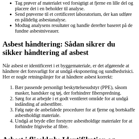
Tag prøver af materialet ved forsigtigt at fjerne en lille del og
placere det i en beholder til analyse.
Send prøverne til et certificeret laboratorium, der kan udføre
en pålidelig asbestanalyse.
Modtag analysens resultater og handle derefter baseret på de
fundne asbestniveauer.
Asbest håndtering: Sådan sikrer du
sikker håndtering af asbest
Når asbest er identificeret i et byggemateriale, er det afgørende at
håndtere det forsvarligt for at undgå eksponering og sundhedsrisici.
Her er nogle retningslinjer for at håndtere asbest korrekt:
Bær passende personligt beskyttelsesudstyr (PPE), såsom
masker, handsker og tøj, der forhindrer fiberspredning.
Sørg for at arbejde i et godt ventileret område for at undgå
indånding af asbestfibre.
Følg nøje de anbefalede procedurer for at fjerne og bortskaffe
asbestholdigt materiale.
Undgå at bryde eller forstyrre asbestholdige materialer for at
forhindre frigivelse af fibre.