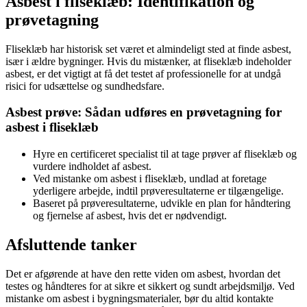
Asbest i fliseklæb: Identifikation og
prøvetagning
Fliseklæb har historisk set været et almindeligt sted at finde asbest,
især i ældre bygninger. Hvis du mistænker, at fliseklæb indeholder
asbest, er det vigtigt at få det testet af professionelle for at undgå
risici for udsættelse og sundhedsfare.
Asbest prøve: Sådan udføres en prøvetagning for
asbest i fliseklæb
Hyre en certificeret specialist til at tage prøver af fliseklæb og
vurdere indholdet af asbest.
Ved mistanke om asbest i fliseklæb, undlad at foretage
yderligere arbejde, indtil prøveresultaterne er tilgængelige.
Baseret på prøveresultaterne, udvikle en plan for håndtering
og fjernelse af asbest, hvis det er nødvendigt.
Afsluttende tanker
Det er afgørende at have den rette viden om asbest, hvordan det
testes og håndteres for at sikre et sikkert og sundt arbejdsmiljø. Ved
mistanke om asbest i bygningsmaterialer, bør du altid kontakte