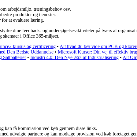
 om arbejdsmiljø, træningsbehov osv.
rbedre produkter og tjenester.
 for at evaluere læring.
n styrke dine feedback- og undersøgelsesaktiviteter på tværs af organisa
g skemaer i Office 365-miljøet.
rince2 kursus og certificering
•
Alt hvad du bør vide om PCB og klorere
 med Den Bedste Uddannelse
•
Microsoft Kurser: Din vej til effektiv br
Saltbatterier
•
Industri 4.0: Den Nye Æra af Industrialisering
•
Alt Om 
r, og kan få kommission ved køb gennem disse links.
 med udvalgte partnere og kan modtage provision ved køb foretaget genne