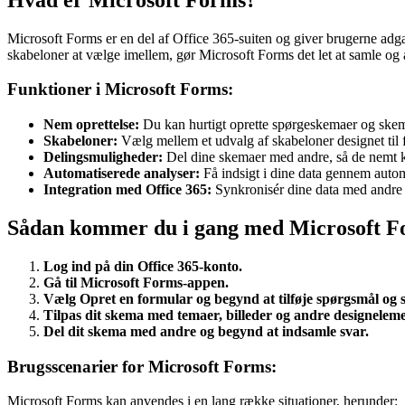
Microsoft Forms er en del af Office 365-suiten og giver brugerne adg
skabeloner at vælge imellem, gør Microsoft Forms det let at samle og a
Funktioner i Microsoft Forms:
Nem oprettelse:
Du kan hurtigt oprette spørgeskemaer og skema
Skabeloner:
Vælg mellem et udvalg af skabeloner designet til f
Delingsmuligheder:
Del dine skemaer med andre, så de nemt k
Automatiserede analyser:
Få indsigt i dine data gennem autom
Integration med Office 365:
Synkronisér dine data med andre
Sådan kommer du i gang med Microsoft F
Log ind på din Office 365-konto.
Gå til Microsoft Forms-appen.
Vælg Opret en formular og begynd at tilføje spørgsmål og 
Tilpas dit skema med temaer, billeder og andre designeleme
Del dit skema med andre og begynd at indsamle svar.
Brugsscenarier for Microsoft Forms:
Microsoft Forms kan anvendes i en lang række situationer, herunder: