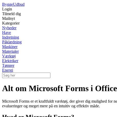
Bygge
Udbud
Login
Tilmeld dig
Mailnyt
Kategorier
Nyheder
Have
Indretning
Påklædning
Maskiner
Materialer
Værktøj
Elektriker
Tømrer
Energi
Alt om Microsoft Forms i Office
Microsoft Forms er et kraftfuldt værktøj, der giver dig mulighed for 
evalueringer og meget mere på en intuitiv og effektiv måde.
Hvad er Microsoft Forms?