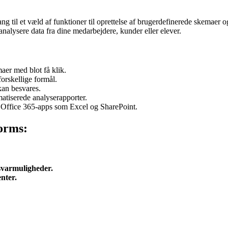
ang til et væld af funktioner til oprettelse af brugerdefinerede skema
nalysere data fra dine medarbejdere, kunder eller elever.
er med blot få klik.
orskellige formål.
an besvares.
atiserede analyserapporter.
 Office 365-apps som Excel og SharePoint.
orms:
svarmuligheder.
nter.