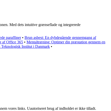
tionen. Med dets intuitive grænseflade og integrerede
de paraffiner
•
Brun asbest: En dybdegående gennemgang af
ug af Office 365
•
Mentaltræning: Optimer din præstation gennem en
Teknologisk Institut i Danmark
•
m vores links. Uautoriseret brug af indholdet er ikke tilladt.