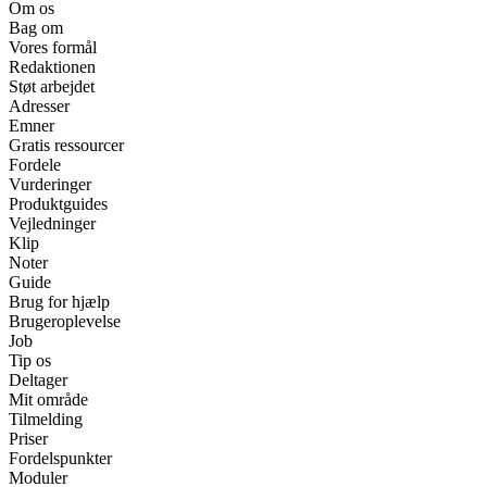
Om os
Bag om
Vores formål
Redaktionen
Støt arbejdet
Adresser
Emner
Gratis ressourcer
Fordele
Vurderinger
Produktguides
Vejledninger
Klip
Noter
Guide
Brug for hjælp
Brugeroplevelse
Job
Tip os
Deltager
Mit område
Tilmelding
Priser
Fordelspunkter
Moduler