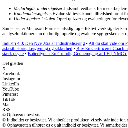
Medarbejderundersøgelser:
Indsaml feedback fra medarbejdere
Kundeundersøgelser:
Evalue skiftevis kundetilfredshed for at fo
Undersøgelser i skolen:
Opret quizzer og evalueringer for elever
Samlet set er Microsoft Forms et alsidigt og effektivt værktøj, der ka
analysefunktioner kan du hurtigt oprette og evaluere spørgeskemaer o
Industri 4.0: Den Nye Æra af Industrialisering
•
Alt du skal vide om P
asbesthistorie, lovgivning og sikkerhed
•
Bliv En Certificeret Coach
stærk psyke
•
Batterityper: En Grundig Gennemgang af LFP, NMC og 
Del glæden
X
Facebook
Instagram
LinkedIn
YouTube
Pinterest
TikTok
Mail
RSS
© Ophavsret beskyttet.
© Indholdet er beskyttet. Vi anbefaler produkter, vi selv står inde fo
© Ophavsretten tilhører os og alt indhold er beskyttet. Vi samarbejder