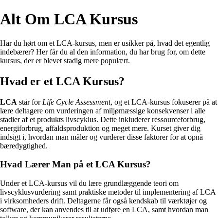
Alt Om LCA Kursus
Har du hørt om et LCA-kursus, men er usikker på, hvad det egentlig
indebærer? Her får du al den information, du har brug for, om dette
kursus, der er blevet stadig mere populært.
Hvad er et LCA Kursus?
LCA
står for
Life Cycle Assessment
, og et LCA-kursus fokuserer på at
lære deltagere om vurderingen af miljømæssige konsekvenser i alle
stadier af et produkts livscyklus. Dette inkluderer ressourceforbrug,
energiforbrug, affaldsproduktion og meget mere. Kurset giver dig
indsigt i, hvordan man måler og vurderer disse faktorer for at opnå
bæredygtighed.
Hvad Lærer Man på et LCA Kursus?
Under et LCA-kursus vil du lære grundlæggende teori om
livscyklusvurdering samt praktiske metoder til implementering af LCA
i virksomheders drift. Deltagerne får også kendskab til værktøjer og
software, der kan anvendes til at udføre en LCA, samt hvordan man