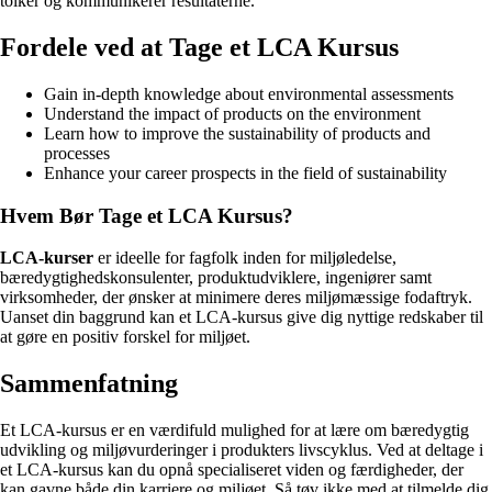
tolker og kommunikerer resultaterne.
Fordele ved at Tage et LCA Kursus
Gain in-depth knowledge about environmental assessments
Understand the impact of products on the environment
Learn how to improve the sustainability of products and
processes
Enhance your career prospects in the field of sustainability
Hvem Bør Tage et LCA Kursus?
LCA-kurser
er ideelle for fagfolk inden for miljøledelse,
bæredygtighedskonsulenter, produktudviklere, ingeniører samt
virksomheder, der ønsker at minimere deres miljømæssige fodaftryk.
Uanset din baggrund kan et LCA-kursus give dig nyttige redskaber til
at gøre en positiv forskel for miljøet.
Sammenfatning
Et LCA-kursus er en værdifuld mulighed for at lære om bæredygtig
udvikling og miljøvurderinger i produkters livscyklus. Ved at deltage i
et LCA-kursus kan du opnå specialiseret viden og færdigheder, der
kan gavne både din karriere og miljøet. Så tøv ikke med at tilmelde dig