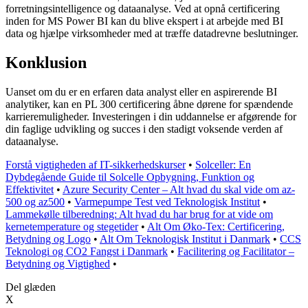
forretningsintelligence og dataanalyse. Ved at opnå certificering
inden for MS Power BI kan du blive ekspert i at arbejde med BI
data og hjælpe virksomheder med at træffe datadrevne beslutninger.
Konklusion
Uanset om du er en erfaren data analyst eller en aspirerende BI
analytiker, kan en PL 300 certificering åbne dørene for spændende
karrieremuligheder. Investeringen i din uddannelse er afgørende for
din faglige udvikling og succes i den stadigt voksende verden af
dataanalyse.
Forstå vigtigheden af IT-sikkerhedskurser
•
Solceller: En
Dybdegående Guide til Solcelle Opbygning, Funktion og
Effektivitet
•
Azure Security Center – Alt hvad du skal vide om az-
500 og az500
•
Varmepumpe Test ved Teknologisk Institut
•
Lammekølle tilberedning: Alt hvad du har brug for at vide om
kernetemperature og stegetider
•
Alt Om Øko-Tex: Certificering,
Betydning og Logo
•
Alt Om Teknologisk Institut i Danmark
•
CCS
Teknologi og CO2 Fangst i Danmark
•
Facilitering og Facilitator –
Betydning og Vigtighed
•
Del glæden
X