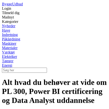
Bygge
Udbud
Login
Tilmeld dig
Mailnyt
Kategorier
Nyheder
Have
Indretning
Påklædning
Maskiner
Materialer
Værktøj
Elektriker
Tømrer
Energi
Alt hvad du behøver at vide om
PL 300, Power BI certificering
og Data Analyst uddannelse