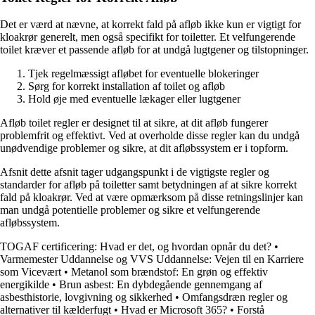
Det er værd at nævne, at korrekt fald på afløb ikke kun er vigtigt for
kloakrør generelt, men også specifikt for toiletter. Et velfungerende
toilet kræver et passende afløb for at undgå lugtgener og tilstopninger.
Tjek regelmæssigt afløbet for eventuelle blokeringer
Sørg for korrekt installation af toilet og afløb
Hold øje med eventuelle lækager eller lugtgener
Afløb toilet regler er designet til at sikre, at dit afløb fungerer
problemfrit og effektivt. Ved at overholde disse regler kan du undgå
unødvendige problemer og sikre, at dit afløbssystem er i topform.
Afsnit dette afsnit tager udgangspunkt i de vigtigste regler og
standarder for afløb på toiletter samt betydningen af at sikre korrekt
fald på kloakrør. Ved at være opmærksom på disse retningslinjer kan
man undgå potentielle problemer og sikre et velfungerende
afløbssystem.
TOGAF certificering: Hvad er det, og hvordan opnår du det?
•
Varmemester Uddannelse og VVS Uddannelse: Vejen til en Karriere
som Vicevært
•
Metanol som brændstof: En grøn og effektiv
energikilde
•
Brun asbest: En dybdegående gennemgang af
asbesthistorie, lovgivning og sikkerhed
•
Omfangsdræn regler og
alternativer til kælderfugt
•
Hvad er Microsoft 365?
•
Forstå