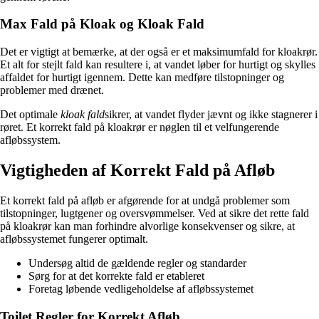
Max Fald på Kloak og Kloak Fald
Det er vigtigt at bemærke, at der også er et maksimumfald for kloakrør.
Et alt for stejlt fald kan resultere i, at vandet løber for hurtigt og skylles
affaldet for hurtigt igennem. Dette kan medføre tilstopninger og
problemer med drænet.
Det optimale
kloak fald
sikrer, at vandet flyder jævnt og ikke stagnerer i
røret. Et korrekt fald på kloakrør er nøglen til et velfungerende
afløbssystem.
Vigtigheden af Korrekt Fald på Afløb
Et korrekt fald på afløb er afgørende for at undgå problemer som
tilstopninger, lugtgener og oversvømmelser. Ved at sikre det rette fald
på kloakrør kan man forhindre alvorlige konsekvenser og sikre, at
afløbssystemet fungerer optimalt.
Undersøg altid de gældende regler og standarder
Sørg for at det korrekte fald er etableret
Foretag løbende vedligeholdelse af afløbssystemet
Toilet Regler for Korrekt Afløb